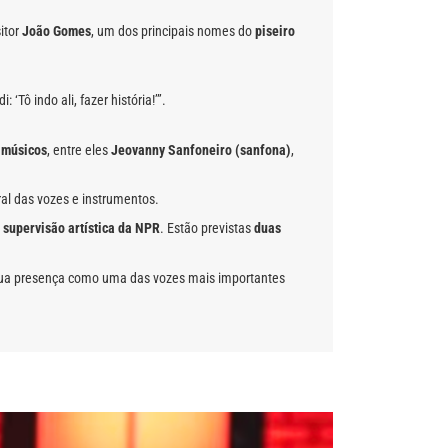
itor
João Gomes
, um dos principais nomes do
piseiro
Tô indo ali, fazer história!’”.
 músicos
, entre eles
Jeovanny Sanfoneiro (sanfona)
,
al das vozes e instrumentos.
b
supervisão artística da NPR
. Estão previstas
duas
 sua presença como uma das vozes mais importantes