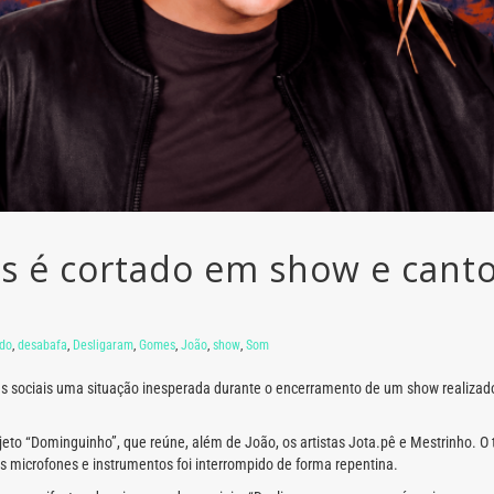
 é cortado em show e canto
ado
,
desabafa
,
Desligaram
,
Gomes
,
João
,
show
,
Som
s sociais uma situação inesperada durante o encerramento de um show realizad
eto “Dominguinho”, que reúne, além de João, os artistas
Jota.pê
e
Mestrinho
. O
 microfones e instrumentos foi interrompido de forma repentina.