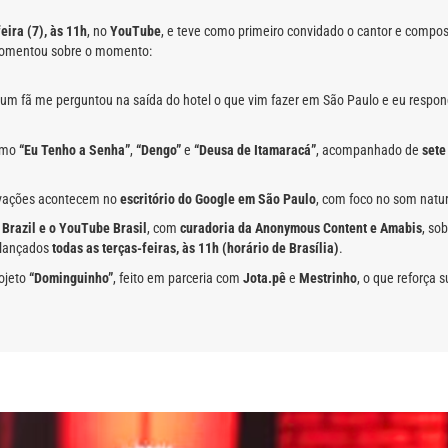
feira (7), às 11h
, no
YouTube
, e teve como primeiro convidado o cantor e compos
 comentou sobre o momento:
um fã me perguntou na saída do hotel o que vim fazer em São Paulo e eu respondi: ‘
como
“Eu Tenho a Senha”
,
“Dengo”
e
“Deusa de Itamaracá”
, acompanhado de
sete
gravações acontecem no
escritório do Google em São Paulo
, com foco no som natur
Brazil e o YouTube Brasil
, com
curadoria da Anonymous Content e Amabis
, so
 lançados
todas as terças-feiras, às 11h (horário de Brasília)
.
ojeto
“Dominguinho”
, feito em parceria com
Jota.pê
e
Mestrinho
, o que reforça