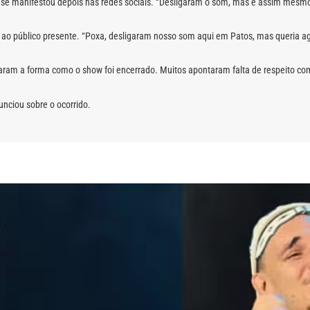
se manifestou depois nas redes sociais. “Desligaram o som, mas é assim mesmo.
 público presente. “Poxa, desligaram nosso som aqui em Patos, mas queria agr
ticaram a forma como o show foi encerrado. Muitos apontaram falta de respeito c
nciou sobre o ocorrido.