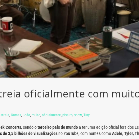
streia oficialmente com muit
estreia
,
Gomes
,
João
,
muito
,
oficialmente
,
piseiro
,
show
,
Tiny
esk Concerts
, sendo o
terceiro país do mundo
a ter uma edição oficial fora dos E
s de 3,5 bilhões de visualizações
no YouTube, com nomes como
Adele, Tyler, T