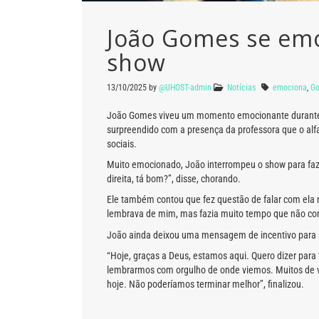
João Gomes se emoc
show
13/10/2025
by
@UHOST-admin
Notícias
emociona
,
G
João Gomes viveu um momento emocionante durante um
surpreendido com a presença da professora que o alfa
sociais.
Muito emocionado, João interrompeu o show para faz
direita, tá bom?”, disse, chorando.
Ele também contou que fez questão de falar com ela 
lembrava de mim, mas fazia muito tempo que não con
João ainda deixou uma mensagem de incentivo para a
“Hoje, graças a Deus, estamos aqui. Quero dizer para
lembrarmos com orgulho de onde viemos. Muitos de v
hoje. Não poderíamos terminar melhor”, finalizou.