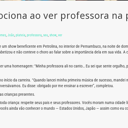
iona ao ver professora na p
omes
,
João
,
plateia
,
professora
,
seu
,
show
,
ver
 show beneficente em Petrolina, no interior de Pernambuco, na noite de domin
betizou e não conteve o choro ao falar sobre a importância dela em sua vida. A 
er uma homenagem: “Minha professora ali no canto… Eu sei que sente orgulho, p
no início da carreira. “Quando lancei minha primeira música de sucesso, mandei
versávamos. Eu disse: obrigado por me ensinar a escrever”, completou.
s crianças presentes.
 toda criança: respeite seus pais e seus professores. Vocês moram numa cidade l
ocês ainda vão conhecer o mundo — Estados Unidos, Japão — assim como eu conh