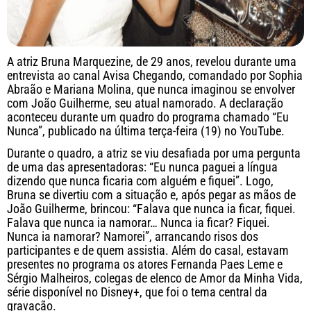
A atriz Bruna Marquezine, de 29 anos, revelou durante uma
entrevista ao canal Avisa Chegando, comandado por Sophia
Abraão e Mariana Molina, que nunca imaginou se envolver
com João Guilherme, seu atual namorado. A declaração
aconteceu durante um quadro do programa chamado “Eu
Nunca”, publicado na última terça-feira (19) no YouTube.
Durante o quadro, a atriz se viu desafiada por uma pergunta
de uma das apresentadoras: “Eu nunca paguei a língua
dizendo que nunca ficaria com alguém e fiquei”. Logo,
Bruna se divertiu com a situação e, após pegar as mãos de
João Guilherme, brincou: “Falava que nunca ia ficar, fiquei.
Falava que nunca ia namorar… Nunca ia ficar? Fiquei.
Nunca ia namorar? Namorei”, arrancando risos dos
participantes e de quem assistia. Além do casal, estavam
presentes no programa os atores Fernanda Paes Leme e
Sérgio Malheiros, colegas de elenco de Amor da Minha Vida,
série disponível no Disney+, que foi o tema central da
gravação.