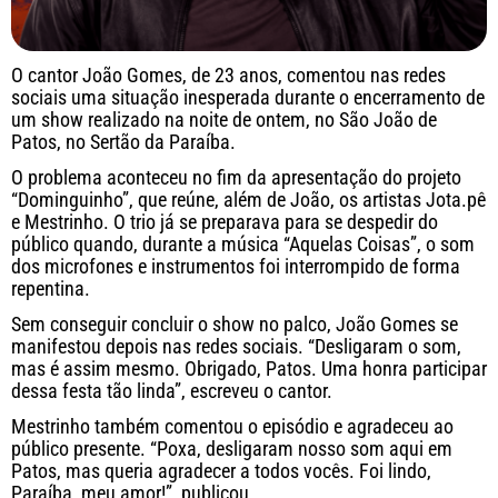
O cantor João Gomes, de 23 anos, comentou nas redes
sociais uma situação inesperada durante o encerramento de
um show realizado na noite de ontem, no
São João de
Patos
, no Sertão da Paraíba.
O problema aconteceu no fim da apresentação do projeto
“Dominguinho”, que reúne, além de João, os artistas
Jota.pê
e
Mestrinho
. O trio já se preparava para se despedir do
público quando, durante a música “Aquelas Coisas”, o som
dos microfones e instrumentos foi interrompido de forma
repentina.
Sem conseguir concluir o show no palco, João Gomes se
manifestou depois nas redes sociais. “Desligaram o som,
mas é assim mesmo. Obrigado, Patos. Uma honra participar
dessa festa tão linda”, escreveu o cantor.
Mestrinho também comentou o episódio e agradeceu ao
público presente. “Poxa, desligaram nosso som aqui em
Patos, mas queria agradecer a todos vocês. Foi lindo,
Paraíba, meu amor!”, publicou.