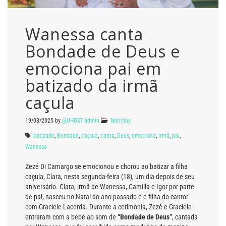
Wanessa canta
Bondade de Deus e
emociona pai em
batizado da irmã
caçula
19/08/2025
by
@UHOST-admin
Notícias
batizado
,
Bondade
,
caçula
,
canta
,
Deus
,
emociona
,
irmã
,
pai
,
Wanessa
Zezé Di Camargo se emocionou e chorou ao batizar a filha
caçula, Clara, nesta segunda-feira (18), um dia depois de seu
aniversário. Clara, irmã de Wanessa, Camilla e Igor por parte
de pai, nasceu no Natal do ano passado e é filha do cantor
com Graciele Lacerda. Durante a cerimônia, Zezé e Graciele
entraram com a bebê ao som de
“Bondade de Deus”
, cantada