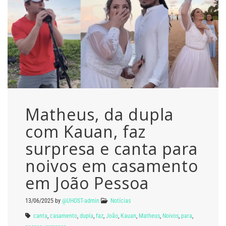
Matheus, da dupla
com Kauan, faz
surpresa e canta para
noivos em casamento
em João Pessoa
13/06/2025
by
@UHOST-admin
Notícias
canta
,
casamento
,
dupla
,
faz
,
João
,
Kauan
,
Matheus
,
Noivos
,
para
,