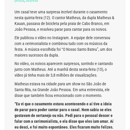
pessoa
,
surpresa
Um casal teve uma surpresa incrível durante o casamento
nesta quinta-feira (12). O cantor Matheus, da dupla Matheus &
Kauan, passava de bicicleta pela praia de Cabo Branco, em
João Pessoa, e resolveu parar para cantar para os noivos.
Ele publicou o vídeo no Instagram. A equipe dele conversou
com a cerimonialista e combinou tudo com os músicos da
festa. A música escolhida foi “O Nosso Santo Bateu”, um dos
maiores sucessos da dupla.
No vídeo, os noivos aparecem surpresos, sorrindo e cantando
junto com Matheus. Até a manhã desta sexta-feira (13), o
vídeo já tinha mais de 3,8 milhões de visualizações.
Matheus estava na cidade para um show no São João de
Santa Rita, na Grande João Pessoa. Em uma entrevista, ele
disse que também ficou emocionado com o momento.
“Eu vi que o casamento estava acontecendo e aí tive a ideia
de parar para poder cantar para o casal. Nem sabia se eles
gostavam de sertanejo ou não. Pedi para o pessoal descer e
falar com a cerimonialista, e ela disse que eles iam amar. Aí
eu desci, e foi muito espontâneo. Eles ficaram muito felizes.