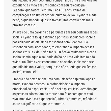
que fez dupla com Leonardo, compartilhou uma emocionante
experiência vivida em um sonho com seu falecido pai.
Leandro, que faleceu em 1998 aos 36 anos, vítima de
complicações de um câncer de pulmão, deixou Lyandra ainda
bebê, o que impediu que ela tivesse uma convivência mais
próxima com ele.
Através de uma caixinha de perguntas em seu perfil nas redes
sociais, Lyandra foi questionada por seus seguidores sobre a
possibilidade de ela ainda ter sonhos com Leandro. Ela
respondeu com sinceridade, relembrando o impacto desses
sonhos em sua vida. “Não mais. Eu ficava muito triste a cada
sonho, sentia aquela saudade doída de uma vida inteira não
vivida. Da última vez, chorei muito no sonho, e ele me disse
que não iria mais voltar, porque ele não queria que eu ficasse
assim”, contou ela.
Embora não acredite em uma comunicação espiritual após a
morte, Lyandra destacou a profundidade e o impacto
emocional da experiência. “Não sei explicar isso. Acredito que
as pessoas não voltam da morte para falar com quem está
vivo, mas tive essa experiência”, afirmou a médica, refletindo
sobre o significado daquele momento.