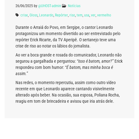
26/06/2025
by
@UHOST-admin
Notícias
crise
,
Gloss
,
Leonardo
,
Repórter
,
riso
,
tem
,
usa
,
ver
,
vermelho
Durante o Arraiá do Povo, em Sergipe, o cantor Leonardo
protagonizou um momento divertido ao ser entrevistado pelo
repórter Erick Ricarte, da TV Aperipê. O sertanejo teve uma
crise de riso ao notar os lábios do jornalista.
Ao ver a boca grande e rosada do comunicador, Leonardo não
segurou a gargalhada e perguntou:
“Isso é batom, amor?”
Erick
respondeu com bom humor:
“É batom, mas minha boca é
assim.”
Nas redes, o momento repercutiu, assim como outro vídeo
recente em que Leonardo aparece cantando visivelmente
alterado após beber. Na ocasião, sua esposa, Poliana Rocha,
reagiu em tom de brincadeira e avisou que iria atrás dele.