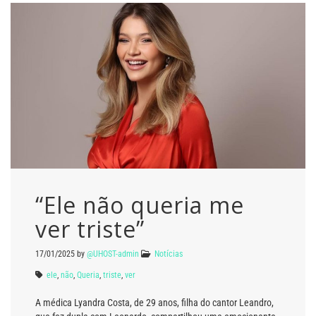
“Ele não queria me
ver triste”
17/01/2025
by
@UHOST-admin
Notícias
ele
,
não
,
Queria
,
triste
,
ver
A médica Lyandra Costa, de 29 anos, filha do cantor Leandro,