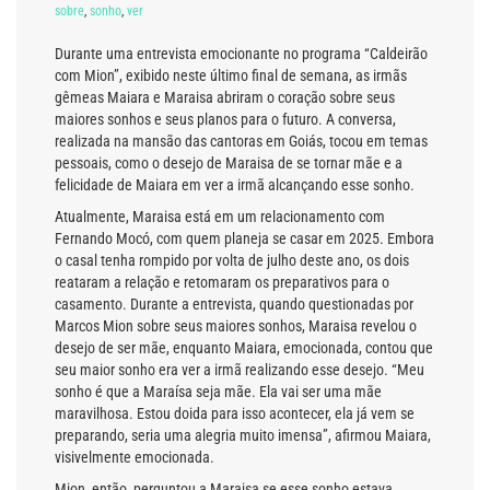
sobre
,
sonho
,
ver
Durante uma entrevista emocionante no programa “Caldeirão
com Mion”, exibido neste último final de semana, as irmãs
gêmeas Maiara e Maraisa abriram o coração sobre seus
maiores sonhos e seus planos para o futuro. A conversa,
realizada na mansão das cantoras em Goiás, tocou em temas
pessoais, como o desejo de Maraisa de se tornar mãe e a
felicidade de Maiara em ver a irmã alcançando esse sonho.
Atualmente, Maraisa está em um relacionamento com
Fernando Mocó, com quem planeja se casar em 2025. Embora
o casal tenha rompido por volta de julho deste ano, os dois
reataram a relação e retomaram os preparativos para o
casamento. Durante a entrevista, quando questionadas por
Marcos Mion sobre seus maiores sonhos, Maraisa revelou o
desejo de ser mãe, enquanto Maiara, emocionada, contou que
seu maior sonho era ver a irmã realizando esse desejo. “Meu
sonho é que a Maraísa seja mãe. Ela vai ser uma mãe
maravilhosa. Estou doida para isso acontecer, ela já vem se
preparando, seria uma alegria muito imensa”, afirmou Maiara,
visivelmente emocionada.
Mion, então, perguntou a Maraisa se esse sonho estava