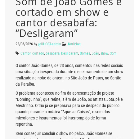
Som de João Gomes é
cortado em show e
cantor desabafa:
“Desligaram”
23/06/2026
by
@UHOST-admin
Notícias
Cantor
,
cortado
,
desabafa
,
Desligaram
,
Gomes
,
João
,
show
,
Som
O cantor João Gomes, de 23 anos, comentou nas redes sociais
uma situação inesperada durante o encerramento de um show
realizado na noite de ontem, no
São João de Patos
, no Sertão
da Paraíba.
O problema aconteceu no fim da apresentação do projeto
“Dominguinho”, que reúne, além de João, os artistas
Jota.pê
e
Mestrinho
. O trio já se preparava para se despedir do público
quando, durante a música “Aquelas Coisas”, o som dos
microfones e instrumentos foi interrompido de forma
repentina.
Sem conseguir concluir o show no palco, João Gomes se