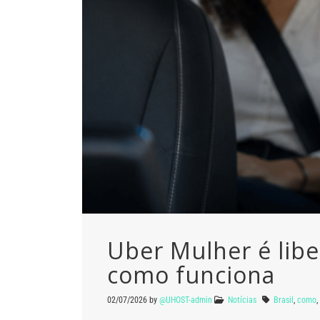
Uber Mulher é libe
como funciona
02/07/2026
by
@UHOST-admin
Notícias
Brasil
,
como
,