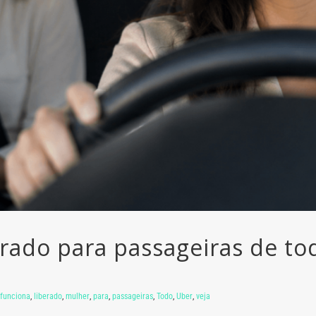
rado para passageiras de todo
funciona
,
liberado
,
mulher
,
para
,
passageiras
,
Todo
,
Uber
,
veja