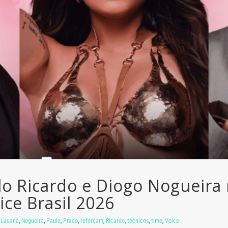
lo Ricardo e Diogo Nogueira
ice Brasil 2026
,
Lauana
,
Nogueira
,
Paulo
,
Prado
,
reforçam
,
Ricardo
,
técnicos
,
time
,
Voice