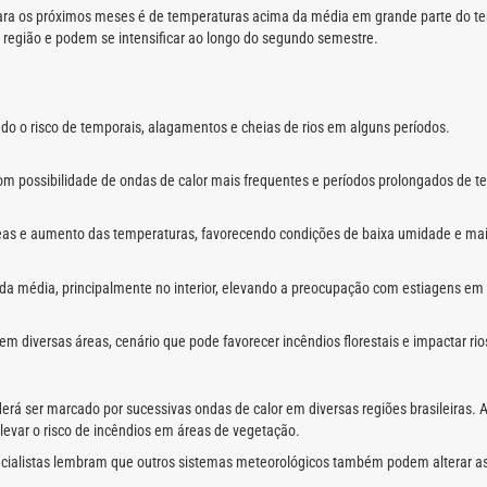
para os próximos meses é de temperaturas acima da média em grande parte do te
a região e podem se intensificar ao longo do segundo semestre.
o o risco de temporais, alagamentos e cheias de rios em alguns períodos.
com possibilidade de ondas de calor mais frequentes e períodos prolongados de 
eas e aumento das temperaturas, favorecendo condições de baixa umidade e mai
 da média, principalmente no interior, elevando a preocupação com estiagens em
m diversas áreas, cenário que pode favorecer incêndios florestais e impactar ri
rá ser marcado por sucessivas ondas de calor em diversas regiões brasileiras. 
 elevar o risco de incêndios em áreas de vegetação.
pecialistas lembram que outros sistemas meteorológicos também podem alterar a