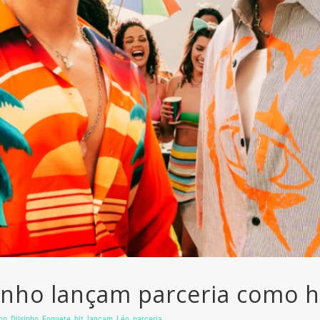
inho lançam parceria como h
mo
,
Dilsinho
,
Foguete
,
hit
,
lançam
,
Léo
,
parceria