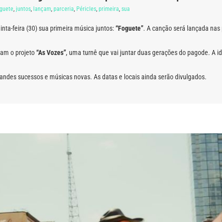
guete
,
juntos
,
lançam
,
parceria
,
Péricles
,
primeira
,
sua
nta-feira (30) sua primeira música juntos:
“Foguete”
. A canção será lançada nas 
ram o projeto
“As Vozes”
, uma turnê que vai juntar duas gerações do pagode. A 
grandes sucessos e músicas novas. As datas e locais ainda serão divulgados.