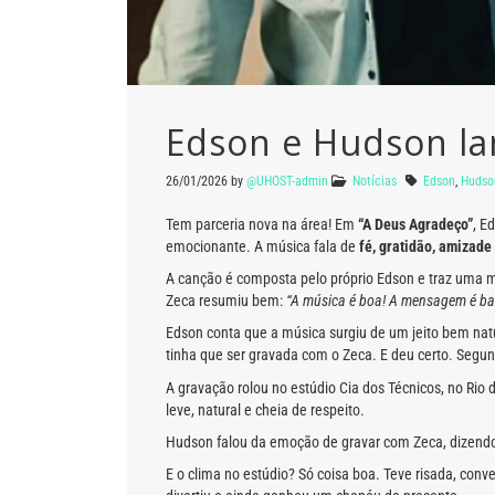
Edson e Hudson la
26/01/2026
by
@UHOST-admin
Notícias
Edson
,
Hudso
Tem parceria nova na área! Em
“A Deus Agradeço”
, E
emocionante. A música fala de
fé, gratidão, amizade
A canção é composta pelo próprio Edson e traz uma 
Zeca resumiu bem:
“A música é boa! A mensagem é ba
Edson conta que a música surgiu de um jeito bem nat
tinha que ser gravada com o Zeca. E deu certo. Segund
A gravação rolou no estúdio Cia dos Técnicos, no Rio
leve, natural e cheia de respeito.
Hudson falou da emoção de gravar com Zeca, dizendo q
E o clima no estúdio? Só coisa boa. Teve risada, con