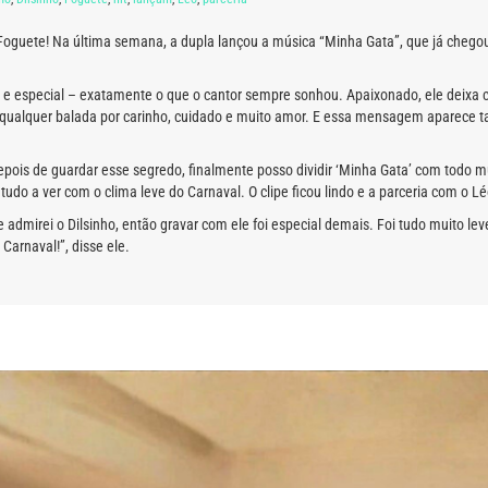
 Foguete! Na última semana, a dupla lançou a música “Minha Gata”, que já cheg
a e especial – exatamente o que o cantor sempre sonhou. Apaixonado, ele deixa c
a qualquer balada por carinho, cuidado e muito amor. E essa mensagem aparece ta
ois de guardar esse segredo, finalmente posso dividir ‘Minha Gata’ com todo 
tudo a ver com o clima leve do Carnaval. O clipe ficou lindo e a parceria com o L
dmirei o Dilsinho, então gravar com ele foi especial demais. Foi tudo muito lev
Carnaval!”, disse ele.