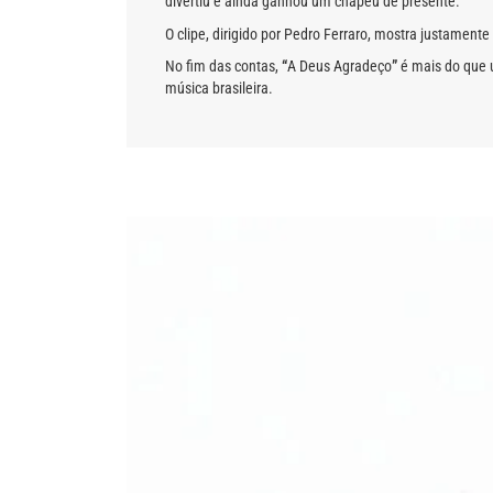
divertiu e ainda ganhou um chapéu de presente.
O clipe, dirigido por Pedro Ferraro, mostra justamente
No fim das contas,
“
A Deus Agradeço
”
é mais do que u
música brasileira.