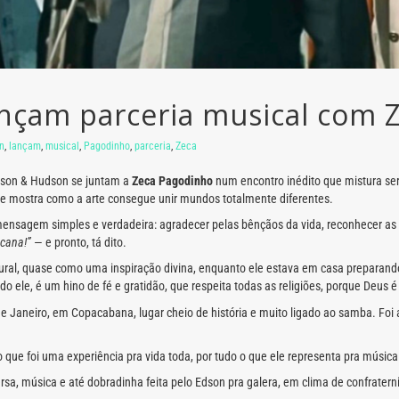
nçam parceria musical com 
n
,
lançam
,
musical
,
Pagodinho
,
parceria
,
Zeca
dson & Hudson se juntam a
Zeca Pagodinho
num encontro inédito que mistura ser
e mostra como a arte consegue unir mundos totalmente diferentes.
mensagem simples e verdadeira: agradecer pelas bênçãos da vida, reconhecer as
cana!”
— e pronto, tá dito.
ural, quase como uma inspiração divina, enquanto ele estava em casa preparando
o ele, é um hino de fé e gratidão, que respeita todas as religiões, porque Deus 
 de Janeiro, em Copacabana, lugar cheio de história e muito ligado ao samba. Fo
ue foi uma experiência pra vida toda, por tudo o que ele representa pra música 
versa, música e até dobradinha feita pelo Edson pra galera, em clima de confrate