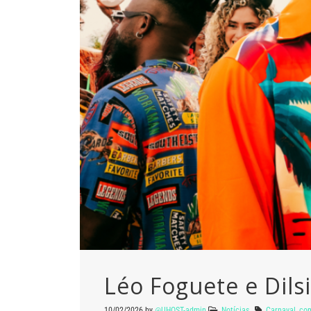
Léo Foguete e Dils
10/02/2026
by
@UHOST-admin
Notícias
Carnaval
,
co