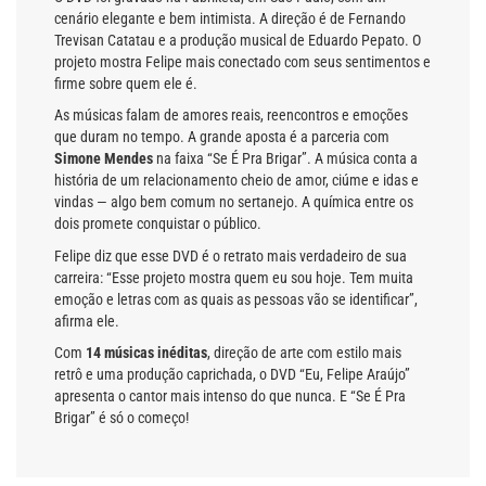
cenário elegante e bem intimista. A direção é de Fernando
Trevisan Catatau e a produção musical de Eduardo Pepato. O
projeto mostra Felipe mais conectado com seus sentimentos e
firme sobre quem ele é.
As músicas falam de amores reais, reencontros e emoções
que duram no tempo. A grande aposta é a parceria com
Simone Mendes
na faixa “Se É Pra Brigar”. A música conta a
história de um relacionamento cheio de amor, ciúme e idas e
vindas — algo bem comum no sertanejo. A química entre os
dois promete conquistar o público.
Felipe diz que esse DVD é o retrato mais verdadeiro de sua
carreira: “Esse projeto mostra quem eu sou hoje. Tem muita
emoção e letras com as quais as pessoas vão se identificar”,
afirma ele.
Com
14 músicas inéditas
, direção de arte com estilo mais
retrô e uma produção caprichada, o DVD “Eu, Felipe Araújo”
apresenta o cantor mais intenso do que nunca. E “Se É Pra
Brigar” é só o começo!