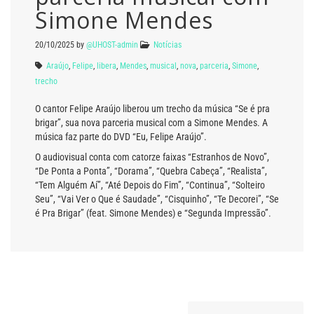
Simone Mendes
20/10/2025
by
@UHOST-admin
Notícias
Araújo
,
Felipe
,
libera
,
Mendes
,
musical
,
nova
,
parceria
,
Simone
,
trecho
O cantor Felipe Araújo liberou um trecho da música “Se é pra
brigar”, sua nova parceria musical com a Simone Mendes. A
música faz parte do DVD “Eu, Felipe Araújo”.
O audiovisual conta com catorze faixas “Estranhos de Novo”,
“De Ponta a Ponta”, “Dorama”, “Quebra Cabeça”, “Realista”,
“Tem Alguém Aí”, “Até Depois do Fim”, “Continua”, “Solteiro
Seu”, “Vai Ver o Que é Saudade”, “Cisquinho”, “Te Decorei”, “Se
é Pra Brigar” (feat. Simone Mendes) e “Segunda Impressão”.