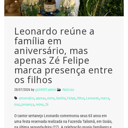
Leonardo reúne a
família em
aniversário, mas
apenas Zé Felipe
marca presença entre
os filhos
28/07/2026
by
@UHOST-admin
Notícias
aniversário
,
apenas
,
entre
,
família
,
Felipe
,
filhos
,
Leonardo
,
marca
,
mas
,
presença
,
reúne
,
Zé
O cantor sertanejo Leonardo comemorou seus 63 anos em
uma festa reservada realizada na Fazenda Talismã, em Goiás,
na última segunda-feira (27). A celebração reuniu familiares e