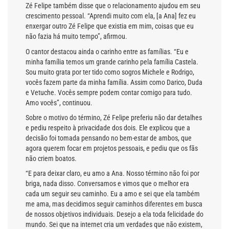
Zé Felipe também disse que o relacionamento ajudou em seu
crescimento pessoal. “Aprendi muito com ela, [a Ana] fez eu
enxergar outro Zé Felipe que existia em mim, coisas que eu
não fazia há muito tempo”, afirmou.
O cantor destacou ainda o carinho entre as famílias. “Eu e
minha família temos um grande carinho pela família Castela.
Sou muito grata por ter tido como sogros Michele e Rodrigo,
vocês fazem parte da minha família. Assim como Darico, Duda
e Vetuche. Vocês sempre podem contar comigo para tudo.
Amo vocês”, continuou.
Sobre o motivo do término, Zé Felipe preferiu não dar detalhes
e pediu respeito à privacidade dos dois. Ele explicou que a
decisão foi tomada pensando no bem-estar de ambos, que
agora querem focar em projetos pessoais, e pediu que os fãs
não criem boatos.
“E para deixar claro, eu amo a Ana. Nosso término não foi por
briga, nada disso. Conversamos e vimos que o melhor era
cada um seguir seu caminho. Eu a amo e sei que ela também
me ama, mas decidimos seguir caminhos diferentes em busca
de nossos objetivos individuais. Desejo a ela toda felicidade do
mundo. Sei que na internet cria um verdades que não existem,