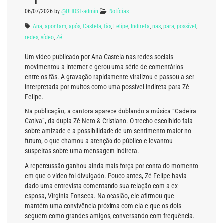
06/07/2026
by
@UHOST-admin
Notícias
Ana
,
apontam
,
após
,
Castela
,
fãs
,
Felipe
,
Indireta
,
nas
,
para
,
possível
,
redes
,
vídeo
,
Zé
Um vídeo publicado por Ana Castela nas redes sociais
movimentou a internet e gerou uma série de comentários
entre os fãs. A gravação rapidamente viralizou e passou a ser
interpretada por muitos como uma possível indireta para Zé
Felipe.
Na publicação, a cantora aparece dublando a música “Cadeira
Cativa”, da dupla Zé Neto & Cristiano. O trecho escolhido fala
sobre amizade e a possibilidade de um sentimento maior no
futuro, o que chamou a atenção do público e levantou
suspeitas sobre uma mensagem indireta.
A repercussão ganhou ainda mais força por conta do momento
em que o vídeo foi divulgado. Pouco antes, Zé Felipe havia
dado uma entrevista comentando sua relação com a ex-
esposa, Virginia Fonseca. Na ocasião, ele afirmou que
mantém uma convivência próxima com ela e que os dois
seguem como grandes amigos, conversando com frequência.