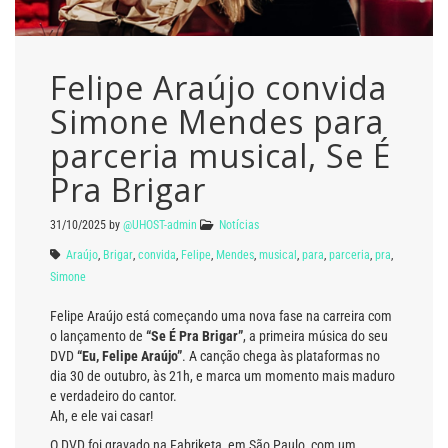
Felipe Araújo convida
Simone Mendes para
parceria musical, Se É
Pra Brigar
31/10/2025
by
@UHOST-admin
Notícias
Araújo
,
Brigar
,
convida
,
Felipe
,
Mendes
,
musical
,
para
,
parceria
,
pra
,
Simone
Felipe Araújo está começando uma nova fase na carreira com
o lançamento de
“Se É Pra Brigar”
, a primeira música do seu
DVD
“Eu, Felipe Araújo”
. A canção chega às plataformas no
dia 30 de outubro, às 21h, e marca um momento mais maduro
e verdadeiro do cantor.
Ah, e ele vai casar!
O DVD foi gravado na Fabriketa, em São Paulo, com um