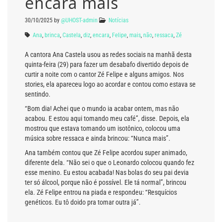
encara mais
30/10/2025
by
@UHOST-admin
Notícias
Ana
,
brinca
,
Castela
,
diz
,
encara
,
Felipe
,
mais
,
não
,
ressaca
,
Zé
A cantora Ana Castela usou as redes sociais na manhã desta
quinta-feira (29) para fazer um desabafo divertido depois de
curtir a noite com o cantor Zé Felipe e alguns amigos. Nos
stories, ela apareceu logo ao acordar e contou como estava se
sentindo.
“Bom dia! Achei que o mundo ia acabar ontem, mas não
acabou. E estou aqui tomando meu café”, disse. Depois, ela
mostrou que estava tomando um isotônico, colocou uma
música sobre ressaca e ainda brincou: “Nunca mais”.
Ana também contou que Zé Felipe acordou super animado,
diferente dela. “Não sei o que o Leonardo colocou quando fez
esse menino. Eu estou acabada! Nas bolas do seu pai devia
ter só álcool, porque não é possível. Ele tá normal”, brincou
ela. Zé Felipe entrou na piada e respondeu: “Resquícios
genéticos. Eu tô doido pra tomar outra já”.