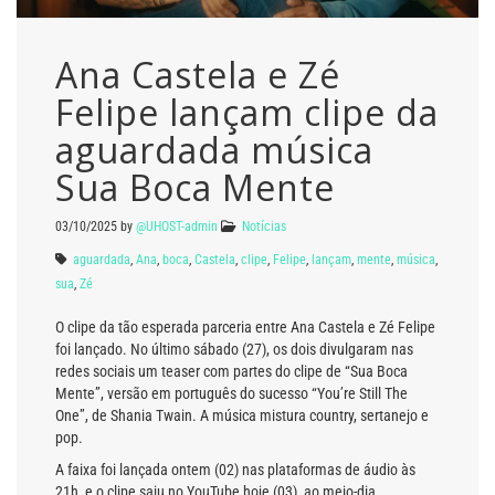
Ana Castela e Zé
Felipe lançam clipe da
aguardada música
Sua Boca Mente
03/10/2025
by
@UHOST-admin
Notícias
aguardada
,
Ana
,
boca
,
Castela
,
clipe
,
Felipe
,
lançam
,
mente
,
música
,
sua
,
Zé
O clipe da tão esperada parceria entre Ana Castela e Zé Felipe
foi lançado. No último sábado (27), os dois divulgaram nas
redes sociais um teaser com partes do clipe de “Sua Boca
Mente”, versão em português do sucesso “You’re Still The
One”, de Shania Twain. A música mistura country, sertanejo e
pop.
A faixa foi lançada ontem (02) nas plataformas de áudio às
21h, e o clipe saiu no YouTube hoje (03), ao meio-dia.