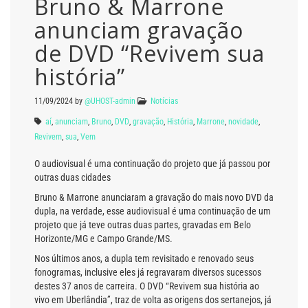
Bruno & Marrone
anunciam gravação
de DVD “Revivem sua
história”
11/09/2024
by
@UHOST-admin
Notícias
aí
,
anunciam
,
Bruno
,
DVD
,
gravação
,
História
,
Marrone
,
novidade
,
Revivem
,
sua
,
Vem
O audiovisual é uma continuação do projeto que já passou por
outras duas cidades
Bruno & Marrone anunciaram a gravação do mais novo DVD da
dupla, na verdade, esse audiovisual é uma continuação de um
projeto que já teve outras duas partes, gravadas em Belo
Horizonte/MG e Campo Grande/MS.
Nos últimos anos, a dupla tem revisitado e renovado seus
fonogramas, inclusive eles já regravaram diversos sucessos
destes 37 anos de carreira. O DVD “Revivem sua história ao
vivo em Uberlândia”, traz de volta as origens dos sertanejos, já