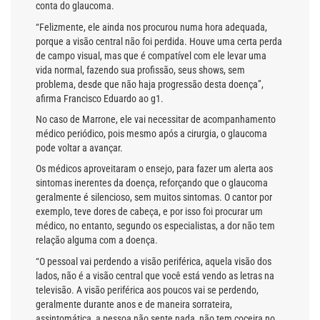
conta do glaucoma.
“Felizmente, ele ainda nos procurou numa hora adequada,
porque a visão central não foi perdida. Houve uma certa perda
de campo visual, mas que é compatível com ele levar uma
vida normal, fazendo sua profissão, seus shows, sem
problema, desde que não haja progressão desta doença”,
afirma Francisco Eduardo ao g1.
No caso de Marrone, ele vai necessitar de acompanhamento
médico periódico, pois mesmo após a cirurgia, o glaucoma
pode voltar a avançar.
Os médicos aproveitaram o ensejo, para fazer um alerta aos
sintomas inerentes da doença, reforçando que o glaucoma
geralmente é silencioso, sem muitos sintomas. O cantor por
exemplo, teve dores de cabeça, e por isso foi procurar um
médico, no entanto, segundo os especialistas, a dor não tem
relação alguma com a doença.
“O pessoal vai perdendo a visão periférica, aquela visão dos
lados, não é a visão central que você está vendo as letras na
televisão. A visão periférica aos poucos vai se perdendo,
geralmente durante anos e de maneira sorrateira,
assintomática, a pessoa não sente nada, não tem coceira no