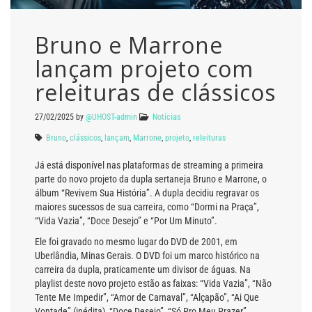
Bruno e Marrone
lançam projeto com
releituras de clássicos
27/02/2025
by
@UHOST-admin
Notícias
Bruno
,
clássicos
,
lançam
,
Marrone
,
projeto
,
releituras
Já está disponível nas plataformas de streaming a primeira
parte do novo projeto da dupla sertaneja Bruno e Marrone, o
álbum “Revivem Sua História”. A dupla decidiu regravar os
maiores sucessos de sua carreira, como “Dormi na Praça”,
“Vida Vazia”, “Doce Desejo” e “Por Um Minuto”.
Ele foi gravado no mesmo lugar do DVD de 2001, em
Uberlândia, Minas Gerais. O DVD foi um marco histórico na
carreira da dupla, praticamente um divisor de águas. Na
playlist deste novo projeto estão as faixas: “Vida Vazia”, “Não
Tente Me Impedir”, “Amor de Carnaval”, “Alçapão”, “Ai Que
Vontade” (inédita), “Doce Desejo”, “Só Pro Meu Prazer”,