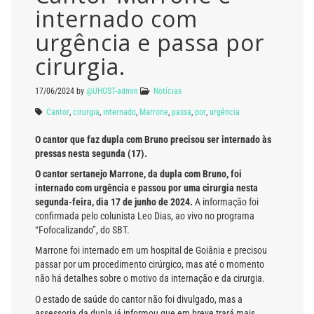
internado com
urgência e passa por
cirurgia.
17/06/2024
by
@UHOST-admin
Notícias
Cantor
,
cirurgia
,
internado
,
Marrone
,
passa
,
por
,
urgência
O cantor que faz dupla com Bruno precisou ser internado às
pressas nesta segunda (17).
O cantor sertanejo Marrone, da dupla com Bruno, foi
internado com urgência e passou por uma cirurgia nesta
segunda-feira, dia 17 de junho de 2024.
A informação foi
confirmada pelo colunista Leo Dias, ao vivo no programa
“Fofocalizando”, do SBT.
Marrone foi internado em um hospital de Goiânia e precisou
passar por um procedimento cirúrgico, mas até o momento
não há detalhes sobre o motivo da internação e da cirurgia.
O estado de saúde do cantor não foi divulgado, mas a
assessoria da dupla já informou que em breve trará mais