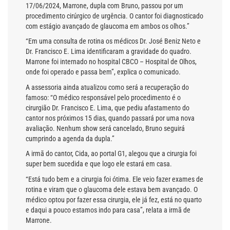
17/06/2024, Marrone, dupla com Bruno, passou por um
procedimento cirúrgico de urgência. O cantor foi diagnosticado
com estágio avançado de glaucoma em ambos os olhos.”
“Em uma consulta de rotina os médicos Dr. José Beniz Neto e
Dr. Francisco E. Lima identificaram a gravidade do quadro.
Marrone foi internado no hospital CBCO – Hospital de Olhos,
onde foi operado e passa bem”, explica o comunicado.
A assessoria ainda atualizou como será a recuperação do
famoso: “O médico responsável pelo procedimento é o
cirurgião Dr. Francisco E. Lima, que pediu afastamento do
cantor nos próximos 15 dias, quando passará por uma nova
avaliação. Nenhum show será cancelado, Bruno seguirá
cumprindo a agenda da dupla.”
A irmã do cantor, Cida, ao portal G1, alegou que a cirurgia foi
super bem sucedida e que logo ele estará em casa.
“Está tudo bem e a cirurgia foi ótima. Ele veio fazer exames de
rotina e viram que o glaucoma dele estava bem avançado. O
médico optou por fazer essa cirurgia, ele já fez, está no quarto
e daqui a pouco estamos indo para casa”, relata a irmã de
Marrone.