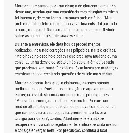
Marrone, que passou por uma cirurgia de glaucoma em junho
deste ano, revelou que sua experiência com cirurgias estéticas
foi intensa e, de certa forma, um pouco problemática. “Meu
problema foi ter feito tudo de uma vez. Uma coisa foi puxando
a outra, mas parei. Nunca mais”, declarou o cantor, refletindo
sobre as consequências de suas escolhas.
Durante a entrevista, ele detalhou os procedimentos
realizados, incluindo correções nas pálpebras, nariz e orelhas.
“Me olhava no espelho e achava que precisava mudar alguma
coisa. Eu tinha desvio de septo e não sabia, além da papada
que precisava ser tratada”, explicou. Essa busca por mudanças
estéticas acabou revelando questões de saúde mais sérias.
Marrone compartilhou que, inicialmente, buscava apenas
melhorar sua aparência, mas a situação se agravou quando
começou a sentir sintomas um pouco mais preocupantes.
“Meus olhos começaram a lacrimejar muito. Procurei um
médico oftalmologista e descobri que estava com glaucoma e
que isso poderia causar cegueira, precisei então fazer a
cirurgia para ontem”, contou. Atualmente, ele ainda se
recupera e utiliza colírio regularmente, embora se sinta melhor
e consiga enxergar bem. Por precaução, continua a usar