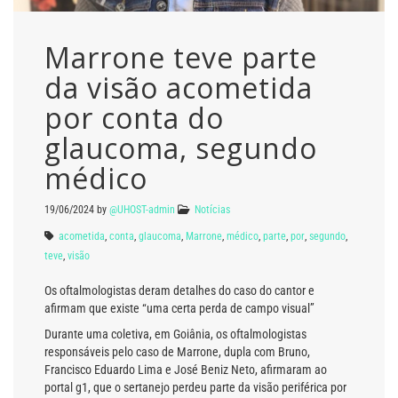
Marrone teve parte
da visão acometida
por conta do
glaucoma, segundo
médico
19/06/2024
by
@UHOST-admin
Notícias
acometida
,
conta
,
glaucoma
,
Marrone
,
médico
,
parte
,
por
,
segundo
,
teve
,
visão
Os oftalmologistas deram detalhes do caso do cantor e
afirmam que existe “uma certa perda de campo visual”
Durante uma coletiva, em Goiânia, os oftalmologistas
responsáveis pelo caso de Marrone, dupla com Bruno,
Francisco Eduardo Lima e José Beniz Neto, afirmaram ao
portal g1, que o sertanejo perdeu parte da visão periférica por