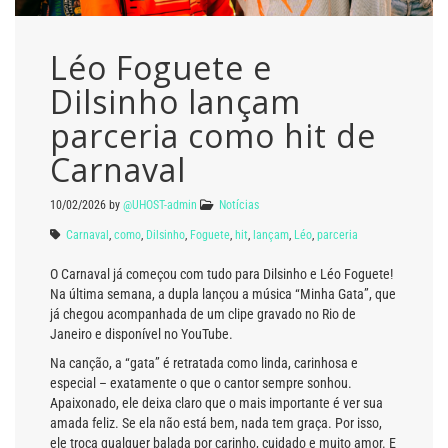
Léo Foguete e
Dilsinho lançam
parceria como hit de
Carnaval
10/02/2026
by
@UHOST-admin
Notícias
Carnaval
,
como
,
Dilsinho
,
Foguete
,
hit
,
lançam
,
Léo
,
parceria
O Carnaval já começou com tudo para Dilsinho e Léo Foguete!
Na última semana, a dupla lançou a música “Minha Gata”, que
já chegou acompanhada de um clipe gravado no Rio de
Janeiro e disponível no YouTube.
Na canção, a “gata” é retratada como linda, carinhosa e
especial – exatamente o que o cantor sempre sonhou.
Apaixonado, ele deixa claro que o mais importante é ver sua
amada feliz. Se ela não está bem, nada tem graça. Por isso,
ele troca qualquer balada por carinho, cuidado e muito amor. E