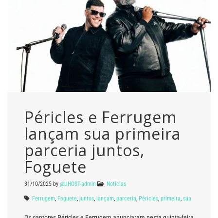
Péricles e Ferrugem
lançam sua primeira
parceria juntos,
Foguete
31/10/2025
by
@UHOST-admin
Notícias
Ferrugem
,
Foguete
,
juntos
,
lançam
,
parceria
,
Péricles
,
primeira
,
sua
Os cantores Péricles e Ferrugem anunciaram nesta quinta-feira