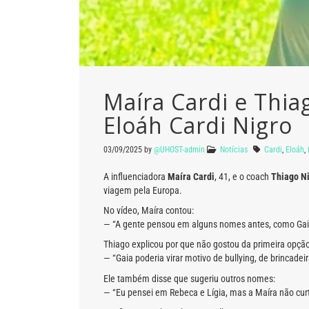
Maíra Cardi e Thia
Eloáh Cardi Nigro
03/09/2025
by
@UHOST-admin
Notícias
Cardi
,
Eloáh
,
A influenciadora
Maíra Cardi
, 41, e o coach
Thiago N
viagem pela Europa.
No vídeo, Maíra contou:
— “A gente pensou em alguns nomes antes, como Gaia
Thiago explicou por que não gostou da primeira opção
— “Gaia poderia virar motivo de bullying, de brincadei
Ele também disse que sugeriu outros nomes:
— “Eu pensei em Rebeca e Lígia, mas a Maíra não curt