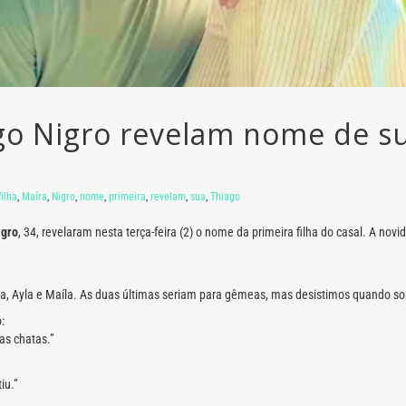
go Nigro revelam nome de sua
filha
,
Maíra
,
Nigro
,
nome
,
primeira
,
revelam
,
sua
,
Thiago
igro
, 34, revelaram nesta terça-feira (2) o nome da primeira filha do casal. A n
, Ayla e Maíla. As duas últimas seriam para gêmeas, mas desistimos quando s
:
ras chatas.”
iu.”