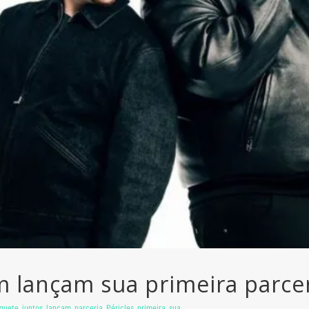
m lançam sua primeira parcer
guete
,
juntos
,
lançam
,
parceria
,
Péricles
,
primeira
,
sua