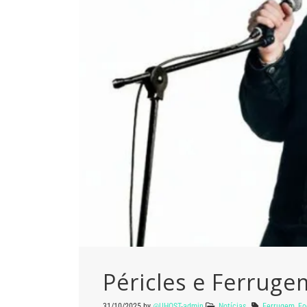
Péricles e Ferruge
31/10/2025
by
@UHOST-admin
Notícias
Ferrugem
,
Fo