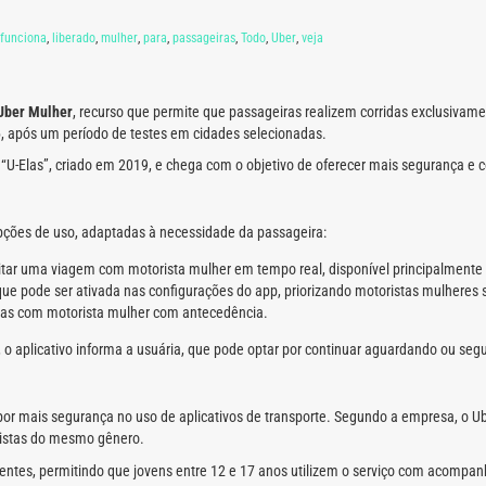
funciona
,
liberado
,
mulher
,
para
,
passageiras
,
Todo
,
Uber
,
veja
Uber Mulher
, recurso que permite que passageiras realizem corridas exclusiva
26, após um período de testes em cidades selecionadas.
U-Elas”, criado em 2019, e chega com o objetivo de oferecer mais segurança e c
 opções de uso, adaptadas à necessidade da passageira:
itar uma viagem com motorista mulher em tempo real, disponível principalmente 
ue pode ser ativada nas configurações do app, priorizando motoristas mulheres 
idas com motorista mulher com antecedência.
o aplicativo informa a usuária, que pode optar por continuar aguardando ou seg
por mais segurança no uso de aplicativos de transporte. Segundo a empresa, o U
istas do mesmo gênero.
entes, permitindo que jovens entre 12 e 17 anos utilizem o serviço com acomp