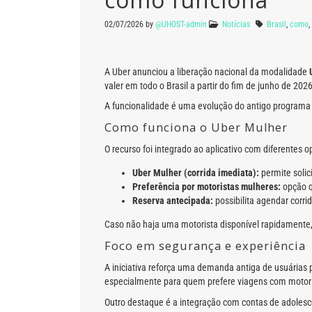
02/07/2026
by
@UHOST-admin
Notícias
Brasil
,
como
,
A Uber anunciou a liberação nacional da modalidade
valer em todo o Brasil a partir do fim de junho de 20
A funcionalidade é uma evolução do antigo programa “
Como funciona o Uber Mulher
O recurso foi integrado ao aplicativo com diferentes
Uber Mulher (corrida imediata):
permite solic
Preferência por motoristas mulheres:
opção q
Reserva antecipada:
possibilita agendar corr
Caso não haja uma motorista disponível rapidamente, 
Foco em segurança e experiência
A iniciativa reforça uma demanda antiga de usuárias 
especialmente para quem prefere viagens com motor
Outro destaque é a integração com contas de adolesc