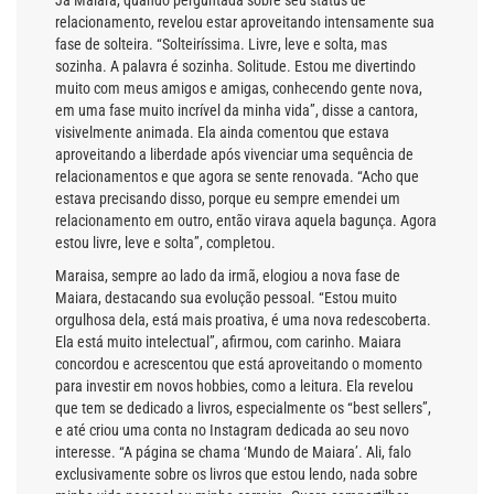
Já Maiara, quando perguntada sobre seu status de
relacionamento, revelou estar aproveitando intensamente sua
fase de solteira. “Solteiríssima. Livre, leve e solta, mas
sozinha. A palavra é sozinha. Solitude. Estou me divertindo
muito com meus amigos e amigas, conhecendo gente nova,
em uma fase muito incrível da minha vida”, disse a cantora,
visivelmente animada. Ela ainda comentou que estava
aproveitando a liberdade após vivenciar uma sequência de
relacionamentos e que agora se sente renovada. “Acho que
estava precisando disso, porque eu sempre emendei um
relacionamento em outro, então virava aquela bagunça. Agora
estou livre, leve e solta”, completou.
Maraisa, sempre ao lado da irmã, elogiou a nova fase de
Maiara, destacando sua evolução pessoal. “Estou muito
orgulhosa dela, está mais proativa, é uma nova redescoberta.
Ela está muito intelectual”, afirmou, com carinho. Maiara
concordou e acrescentou que está aproveitando o momento
para investir em novos hobbies, como a leitura. Ela revelou
que tem se dedicado a livros, especialmente os “best sellers”,
e até criou uma conta no Instagram dedicada ao seu novo
interesse. “A página se chama ‘Mundo de Maiara’. Ali, falo
exclusivamente sobre os livros que estou lendo, nada sobre