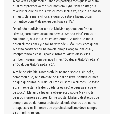
A conversa esquentou quando os participantes questionaram
qual atriz provocava mais ciúmes em Kyra. Sem hesitar, ela
revelou: “A que eu mais tive ciúmes, inclusive, hoje ela é nossa
amiga… Ela é maravilhosa, e quando estava fazendo par
romântico com Malvino, eu desligava a TV.”
Desafiado a adivinhar a atriz, Malvino apostou em Paola
Oliveira, com quem atuou na novela “Amor à Vida” em 2013.
No entanto, sua tentativa estava errada. A atriz que mais
gerou ciúmes em Kyra foi, na verdade, Cléo Pires, com quem
Malvino contracenou na novela “Haja Coração” em 2016,
interpretando o casal Apolo e Tamara. Além disso, eles
também viveram um par nos filmes “Qualquer Gato Vira-Lata”
e “Qualquer Gato Vira-Lata 2”.
A mãe de Virgínia, Margareth, brincando sobre a situação,
comentou que, se estivesse no lugar de Kyra, sentiria ciúmes
de qualquer uma: “Qualquer uma eu sentiria ciúmes. Se fosse
eu, então, estaria lá dentro (da televisão) e pegava ela pelo
pescoço”. Ela ainda fez uma observação sobre Malvino ter
beijado inúmeras atrizes. Em resposta, Malvino destacou que
sempre atuou de forma profissional, enfatizando que nunca
ultrapassou os limites e que o profissionalismo deve sempre
vir em primeiro lugar.