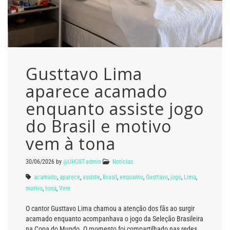
Gusttavo Lima
aparece acamado
enquanto assiste jogo
do Brasil e motivo
vem à tona
30/06/2026
by
@UHOST-admin
Notícias
acamado
,
aparece
,
assiste
,
Brasil
,
enquanto
,
Gusttavo
,
jogo
,
Lima
,
motivo
,
tona
,
Vem
O cantor Gusttavo Lima chamou a atenção dos fãs ao surgir
acamado enquanto acompanhava o jogo da Seleção Brasileira
na Copa do Mundo. O momento foi compartilhado nas redes