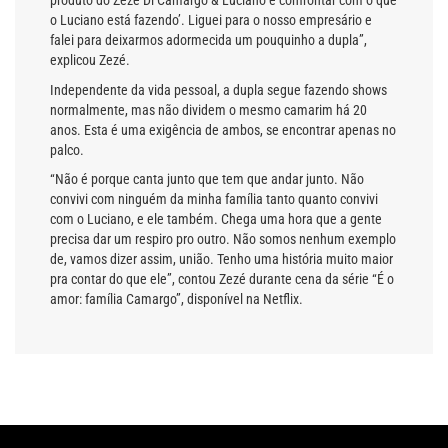
produto do Zezé Di Camargo & Luciano e confrontar com o que
o Luciano está fazendo’. Liguei para o nosso empresário e
falei para deixarmos adormecida um pouquinho a dupla”,
explicou Zezé.
Independente da vida pessoal, a dupla segue fazendo shows
normalmente, mas não dividem o mesmo camarim há 20
anos. Esta é uma exigência de ambos, se encontrar apenas no
palco.
“Não é porque canta junto que tem que andar junto. Não
convivi com ninguém da minha família tanto quanto convivi
com o Luciano, e ele também. Chega uma hora que a gente
precisa dar um respiro pro outro. Não somos nenhum exemplo
de, vamos dizer assim, união. Tenho uma história muito maior
pra contar do que ele”, contou Zezé durante cena da série “É o
amor: família Camargo”, disponível na Netflix.