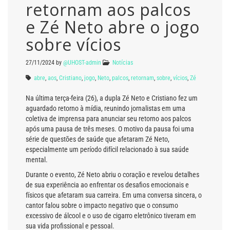
retornam aos palcos
e Zé Neto abre o jogo
sobre vícios
27/11/2024
by
@UHOST-admin
Notícias
abre
,
aos
,
Cristiano
,
jogo
,
Neto
,
palcos
,
retornam
,
sobre
,
vícios
,
Zé
Na última terça-feira (26), a dupla Zé Neto e Cristiano fez um
aguardado retorno à mídia, reunindo jornalistas em uma
coletiva de imprensa para anunciar seu retorno aos palcos
após uma pausa de três meses. O motivo da pausa foi uma
série de questões de saúde que afetaram Zé Neto,
especialmente um período difícil relacionado à sua saúde
mental.
Durante o evento, Zé Neto abriu o coração e revelou detalhes
de sua experiência ao enfrentar os desafios emocionais e
físicos que afetaram sua carreira. Em uma conversa sincera, o
cantor falou sobre o impacto negativo que o consumo
excessivo de álcool e o uso de cigarro eletrônico tiveram em
sua vida profissional e pessoal.