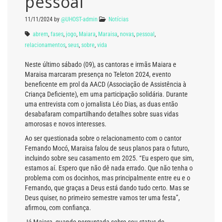
pessoal
11/11/2024
by
@UHOST-admin
Notícias
abrem
,
fases
,
jogo
,
Maiara
,
Maraisa
,
novas
,
pessoal
,
relacionamentos
,
seus
,
sobre
,
vida
Neste último sábado (09), as cantoras e irmãs Maiara e
Maraisa marcaram presença no Teleton 2024, evento
beneficente em prol da AACD (Associação de Assistência à
Criança Deficiente), em uma participação solidária. Durante
uma entrevista com o jornalista Léo Dias, as duas então
desabafaram compartilhando detalhes sobre suas vidas
amorosas e novos interesses.
Ao ser questionada sobre o relacionamento com o cantor
Fernando Mocó, Maraisa falou de seus planos para o futuro,
incluindo sobre seu casamento em 2025. “Eu espero que sim,
estamos aí. Espero que não dê nada errado. Que não tenha o
problema com os docinhos, mas principalmente entre eu e o
Fernando, que graças a Deus está dando tudo certo. Mas se
Deus quiser, no primeiro semestre vamos ter uma festa”,
afirmou, com confiança.