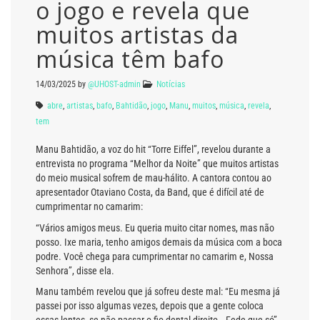
o jogo e revela que
muitos artistas da
música têm bafo
14/03/2025
by
@UHOST-admin
Notícias
abre
,
artistas
,
bafo
,
Bahtidão
,
jogo
,
Manu
,
muitos
,
música
,
revela
,
tem
Manu Bahtidão, a voz do hit “Torre Eiffel”, revelou durante a
entrevista no programa “Melhor da Noite” que muitos artistas
do meio musical sofrem de mau-hálito. A cantora contou ao
apresentador Otaviano Costa, da Band, que é difícil até de
cumprimentar no camarim:
“Vários amigos meus. Eu queria muito citar nomes, mas não
posso. Ixe maria, tenho amigos demais da música com a boca
podre. Você chega para cumprimentar no camarim e, Nossa
Senhora”, disse ela.
Manu também revelou que já sofreu deste mal: “Eu mesma já
passei por isso algumas vezes, depois que a gente coloca