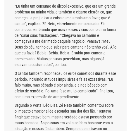
“Eu tinha um consumo de álcool excessivo, que era um grande
problema na minha vida, e também o cigarro eletrônico, que
começou a prejudicar a coisa que eu mais amo fazer, que é
cantar”, explicou Zé Neto, visivelmente emocionado. Ele
continuou, lembrando que usava esses vícios como uma forma
de “curar suas frustrações”. “Chegava no camarim e
começava a me dar medo daquele negócio. Pensava: ‘Meu
Deus do céu, tenho que subir para cantar e não tenho voz’. Aí o
que eu fazia? Bebia. Bebia. Bebia. E subia praticamente
anestesiado. Muitas pessoas percebiam, mas alguns já
estavam acostumados”, contou.
O cantor também reconheceu os erros cometidos durante esse
período, incluindo atitudes impulsivas e falas excessivas. “Eu
falo muito, mas bêbado é pior ainda, e ainda bêbado com
efeito de remédio. Foi uma fase muito complicada”, finalizou,
com uma expressão de arrependimento.
Segundo o Portal Léo Dias, Zé Neto também comentou sobre
o impacto emocional de esconder sua dor dos fãs. “Tentava
fingir que estava bem, mas na verdade estava passando por
maus bocados. As pessoas em volta sofriam bastante com a
situação e nossos fãs também. Sempre que entravam no