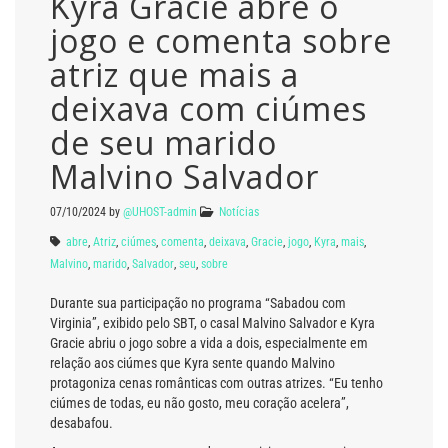
Kyra Gracie abre o
jogo e comenta sobre
atriz que mais a
deixava com ciúmes
de seu marido
Malvino Salvador
07/10/2024
by
@UHOST-admin
Notícias
abre
,
Atriz
,
ciúmes
,
comenta
,
deixava
,
Gracie
,
jogo
,
Kyra
,
mais
,
Malvino
,
marido
,
Salvador
,
seu
,
sobre
Durante sua participação no programa “Sabadou com
Virginia”, exibido pelo SBT, o casal Malvino Salvador e Kyra
Gracie abriu o jogo sobre a vida a dois, especialmente em
relação aos ciúmes que Kyra sente quando Malvino
protagoniza cenas românticas com outras atrizes. “Eu tenho
ciúmes de todas, eu não gosto, meu coração acelera”,
desabafou.