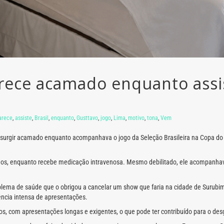
ece acamado enquanto assist
arece
,
assiste
,
Brasil
,
enquanto
,
Gusttavo
,
jogo
,
Lima
,
motivo
,
tona
,
Vem
 surgir acamado enquanto acompanhava o jogo da Seleção Brasileira na Copa d
filhos, enquanto recebe medicação intravenosa. Mesmo debilitado, ele acompanh
blema de saúde que o obrigou a cancelar um show que faria na cidade de Surubi
ncia intensa de apresentações.
s, com apresentações longas e exigentes, o que pode ter contribuído para o desga