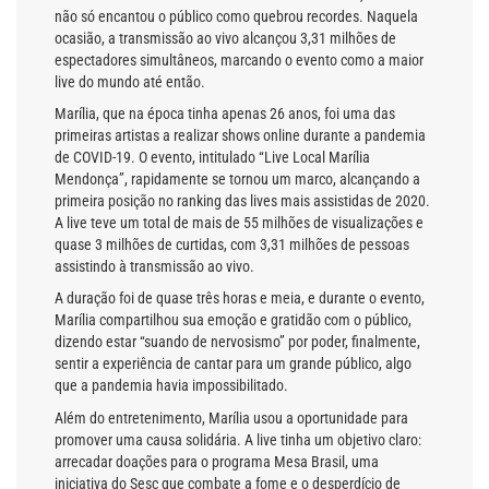
não só encantou o público como quebrou recordes. Naquela
ocasião, a transmissão ao vivo alcançou 3,31 milhões de
espectadores simultâneos, marcando o evento como a maior
live do mundo até então.
Marília, que na época tinha apenas 26 anos, foi uma das
primeiras artistas a realizar shows online durante a pandemia
de COVID-19. O evento, intitulado “Live Local Marília
Mendonça”, rapidamente se tornou um marco, alcançando a
primeira posição no ranking das lives mais assistidas de 2020.
A live teve um total de mais de 55 milhões de visualizações e
quase 3 milhões de curtidas, com 3,31 milhões de pessoas
assistindo à transmissão ao vivo.
A duração foi de quase três horas e meia, e durante o evento,
Marília compartilhou sua emoção e gratidão com o público,
dizendo estar “suando de nervosismo” por poder, finalmente,
sentir a experiência de cantar para um grande público, algo
que a pandemia havia impossibilitado.
Além do entretenimento, Marília usou a oportunidade para
promover uma causa solidária. A live tinha um objetivo claro:
arrecadar doações para o programa Mesa Brasil, uma
iniciativa do Sesc que combate a fome e o desperdício de