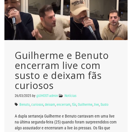
Guilherme e Benuto
encerram live com
susto e deixam fãs
curiosos
26/03/2025
by
@UHOST-admin
Notícias
Benuto
,
curiosos
,
deixam
,
encerram
,
fãs
,
Guilherme
,
live
,
Susto
A dupla sertaneja Guilherme e Benuto cantavam em uma live
na última segunda-feira (25) quando foram surpreendidos com
algo assustador e encerraram a live às pressas. Os fãs que