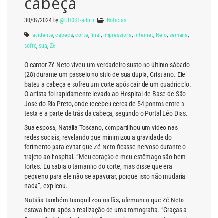
cabeça
30/09/2024
by
@UHOST-admin
Notícias
acidente
,
cabeça
,
corte
,
final
,
impressiona
,
internet
,
Neto
,
semana
,
sofre
,
sua
,
Zé
O cantor Zé Neto viveu um verdadeiro susto no último sábado
(28) durante um passeio no sítio de sua dupla, Cristiano. Ele
bateu a cabeça e sofreu um corte após cair de um quadriciclo.
O artista foi rapidamente levado ao Hospital de Base de São
José do Rio Preto, onde recebeu cerca de 54 pontos entre a
testa e a parte de trás da cabeça, segundo o Portal Léo Dias.
Sua esposa, Natália Toscano, compartilhou um vídeo nas
redes sociais, revelando que minimizou a gravidade do
ferimento para evitar que Zé Neto ficasse nervoso durante o
trajeto ao hospital. “Meu coração e meu estômago são bem
fortes. Eu sabia o tamanho do corte, mas disse que era
pequeno para ele não se apavorar, porque isso não mudaria
nada”, explicou.
Natália também tranquilizou os fãs, afirmando que Zé Neto
estava bem após a realização de uma tomografia. “Graças a