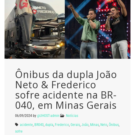
Ônibus da dupla João
Neto & Frederico
sofre acidente na BR-
040, em Minas Gerais
06/09/2024
by
@UHOST-admin
Notícias
acidente
,
BR040
,
dupla
,
Frederico
,
Gerais
,
João
,
Minas
,
Neto
,
Ônibus
,
sofre