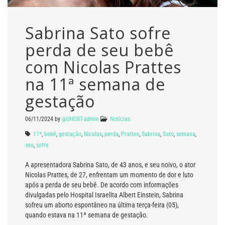
Sabrina Sato sofre
perda de seu bebê
com Nicolas Prattes
na 11ª semana de
gestação
06/11/2024
by
@UHOST-admin
Notícias
11ª
,
bebê
,
gestação
,
Nicolas
,
perda
,
Prattes
,
Sabrina
,
Sato
,
semana
,
seu
,
sofre
A apresentadora Sabrina Sato, de 43 anos, e seu noivo, o ator
Nicolas Prattes, de 27, enfrentam um momento de dor e luto
após a perda de seu bebê. De acordo com informações
divulgadas pelo Hospital Israelita Albert Einstein, Sabrina
sofreu um aborto espontâneo na última terça-feira (05),
quando estava na 11ª semana de gestação.