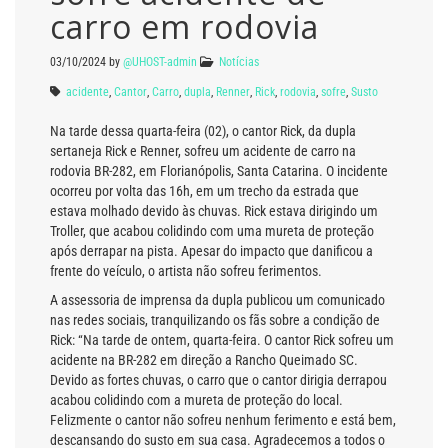
carro em rodovia
03/10/2024
by
@UHOST-admin
Notícias
acidente
,
Cantor
,
Carro
,
dupla
,
Renner
,
Rick
,
rodovia
,
sofre
,
Susto
Na tarde dessa quarta-feira (02), o cantor Rick, da dupla
sertaneja Rick e Renner, sofreu um acidente de carro na
rodovia BR-282, em Florianópolis, Santa Catarina. O incidente
ocorreu por volta das 16h, em um trecho da estrada que
estava molhado devido às chuvas. Rick estava dirigindo um
Troller, que acabou colidindo com uma mureta de proteção
após derrapar na pista. Apesar do impacto que danificou a
frente do veículo, o artista não sofreu ferimentos.
A assessoria de imprensa da dupla publicou um comunicado
nas redes sociais, tranquilizando os fãs sobre a condição de
Rick: “Na tarde de ontem, quarta-feira. O cantor Rick sofreu um
acidente na BR-282 em direção a Rancho Queimado SC.
Devido as fortes chuvas, o carro que o cantor dirigia derrapou
acabou colidindo com a mureta de proteção do local.
Felizmente o cantor não sofreu nenhum ferimento e está bem,
descansando do susto em sua casa. Agradecemos a todos o