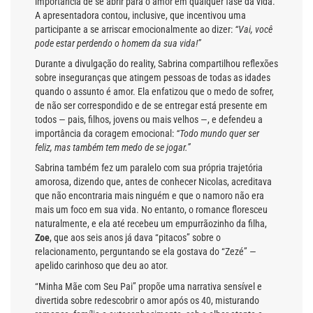
importância de se abrir para o amor em qualquer fase da vida.
A apresentadora contou, inclusive, que incentivou uma
participante a se arriscar emocionalmente ao dizer:
“Vai, você
pode estar perdendo o homem da sua vida!”
Durante a divulgação do reality, Sabrina compartilhou reflexões
sobre inseguranças que atingem pessoas de todas as idades
quando o assunto é amor. Ela enfatizou que o medo de sofrer,
de não ser correspondido e de se entregar está presente em
todos — pais, filhos, jovens ou mais velhos —, e defendeu a
importância da coragem emocional:
“Todo mundo quer ser
feliz, mas também tem medo de se jogar.”
Sabrina também fez um paralelo com sua própria trajetória
amorosa, dizendo que, antes de conhecer Nicolas, acreditava
que não encontraria mais ninguém e que o namoro não era
mais um foco em sua vida. No entanto, o romance floresceu
naturalmente, e ela até recebeu um empurrãozinho da filha,
Zoe
, que aos seis anos já dava “pitacos” sobre o
relacionamento, perguntando se ela gostava do “Zezé” —
apelido carinhoso que deu ao ator.
“Minha Mãe com Seu Pai” propõe uma narrativa sensível e
divertida sobre redescobrir o amor após os 40, misturando