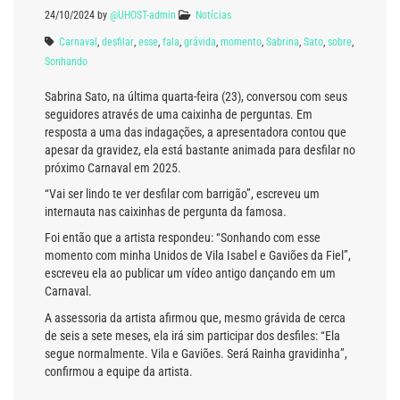
24/10/2024
by
@UHOST-admin
Notícias
Carnaval
,
desfilar
,
esse
,
fala
,
grávida
,
momento
,
Sabrina
,
Sato
,
sobre
,
Sonhando
Sabrina Sato, na última quarta-feira (23), conversou com seus
seguidores através de uma caixinha de perguntas. Em
resposta a uma das indagações, a apresentadora contou que
apesar da gravidez, ela está bastante animada para desfilar no
próximo Carnaval em 2025.
“Vai ser lindo te ver desfilar com barrigão”, escreveu um
internauta nas caixinhas de pergunta da famosa.
Foi então que a artista respondeu: “Sonhando com esse
momento com minha Unidos de Vila Isabel e Gaviões da Fiel”,
escreveu ela ao publicar um vídeo antigo dançando em um
Carnaval.
A assessoria da artista afirmou que, mesmo grávida de cerca
de seis a sete meses, ela irá sim participar dos desfiles: “Ela
segue normalmente. Vila e Gaviões. Será Rainha gravidinha”,
confirmou a equipe da artista.