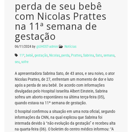
perda de seu bebê
com Nicolas Prattes
na 11ª semana de
gestação
06/11/2024
by
@UHOST-admin
Notícias
11ª
,
bebê
,
gestação
,
Nicolas
,
perda
,
Prattes
,
Sabrina
,
Sato
,
semana
,
seu
,
sofre
A apresentadora Sabrina Sato, de 43 anos, e seu noivo, o ator
Nicolas Prattes, de 27, enfrentam um momento de dor e luto
após a perda de seu bebê. De acordo com informações
divulgadas pelo Hospital Israelita Albert Einstein, Sabrina
sofreu um aborto espontâneo na última terça-feira (05),
quando estava na 11ª semana de gestação.
O hospital confirmou a situação em uma nota oficial, segundo
informações da CNN, na qual explicou que Sabrina foi
internada devido à “não evolução da gestação” e recebeu alta
na quarta-feira (06). O boletim do centro médico informou: “A