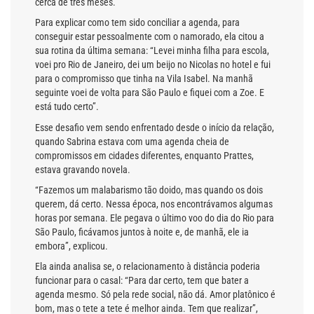
cerca de três meses.
Para explicar como tem sido conciliar a agenda, para
conseguir estar pessoalmente com o namorado, ela citou a
sua rotina da última semana: “Levei minha filha para escola,
voei pro Rio de Janeiro, dei um beijo no Nicolas no hotel e fui
para o compromisso que tinha na Vila Isabel. Na manhã
seguinte voei de volta para São Paulo e fiquei com a Zoe. E
está tudo certo”.
Esse desafio vem sendo enfrentado desde o início da relação,
quando Sabrina estava com uma agenda cheia de
compromissos em cidades diferentes, enquanto Prattes,
estava gravando novela.
“Fazemos um malabarismo tão doido, mas quando os dois
querem, dá certo. Nessa época, nos encontrávamos algumas
horas por semana. Ele pegava o último voo do dia do Rio para
São Paulo, ficávamos juntos à noite e, de manhã, ele ia
embora”, explicou.
Ela ainda analisa se, o relacionamento à distância poderia
funcionar para o casal: “Para dar certo, tem que bater a
agenda mesmo. Só pela rede social, não dá. Amor platônico é
bom, mas o tete a tete é melhor ainda. Tem que realizar”,