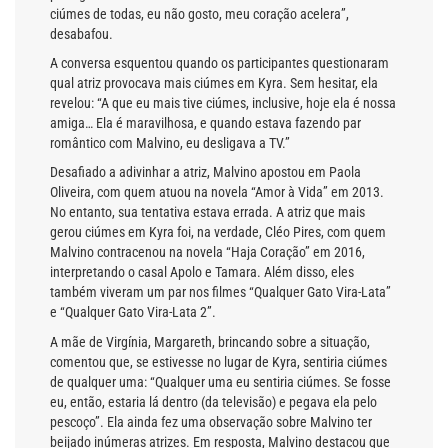
ciúmes de todas, eu não gosto, meu coração acelera”,
desabafou.
A conversa esquentou quando os participantes questionaram
qual atriz provocava mais ciúmes em Kyra. Sem hesitar, ela
revelou: “A que eu mais tive ciúmes, inclusive, hoje ela é nossa
amiga… Ela é maravilhosa, e quando estava fazendo par
romântico com Malvino, eu desligava a TV.”
Desafiado a adivinhar a atriz, Malvino apostou em Paola
Oliveira, com quem atuou na novela “Amor à Vida” em 2013.
No entanto, sua tentativa estava errada. A atriz que mais
gerou ciúmes em Kyra foi, na verdade, Cléo Pires, com quem
Malvino contracenou na novela “Haja Coração” em 2016,
interpretando o casal Apolo e Tamara. Além disso, eles
também viveram um par nos filmes “Qualquer Gato Vira-Lata”
e “Qualquer Gato Vira-Lata 2”.
A mãe de Virgínia, Margareth, brincando sobre a situação,
comentou que, se estivesse no lugar de Kyra, sentiria ciúmes
de qualquer uma: “Qualquer uma eu sentiria ciúmes. Se fosse
eu, então, estaria lá dentro (da televisão) e pegava ela pelo
pescoço”. Ela ainda fez uma observação sobre Malvino ter
beijado inúmeras atrizes. Em resposta, Malvino destacou que