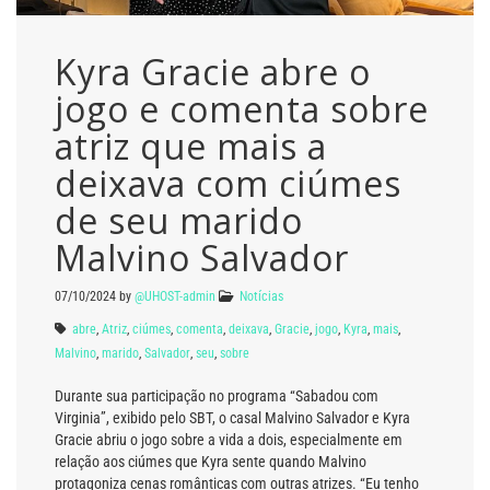
Kyra Gracie abre o
jogo e comenta sobre
atriz que mais a
deixava com ciúmes
de seu marido
Malvino Salvador
07/10/2024
by
@UHOST-admin
Notícias
abre
,
Atriz
,
ciúmes
,
comenta
,
deixava
,
Gracie
,
jogo
,
Kyra
,
mais
,
Malvino
,
marido
,
Salvador
,
seu
,
sobre
Durante sua participação no programa “Sabadou com
Virginia”, exibido pelo SBT, o casal Malvino Salvador e Kyra
Gracie abriu o jogo sobre a vida a dois, especialmente em
relação aos ciúmes que Kyra sente quando Malvino
protagoniza cenas românticas com outras atrizes. “Eu tenho