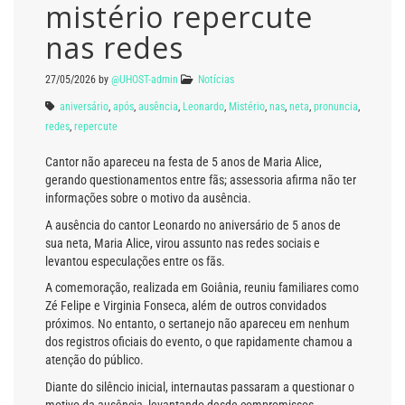
mistério repercute
nas redes
27/05/2026
by
@UHOST-admin
Notícias
aniversário
,
após
,
ausência
,
Leonardo
,
Mistério
,
nas
,
neta
,
pronuncia
,
redes
,
repercute
Cantor não apareceu na festa de 5 anos de Maria Alice,
gerando questionamentos entre fãs; assessoria afirma não ter
informações sobre o motivo da ausência.
A ausência do cantor
Leonardo
no aniversário de 5 anos de
sua neta, Maria Alice, virou assunto nas redes sociais e
levantou especulações entre os fãs.
A comemoração, realizada em Goiânia, reuniu familiares como
Zé Felipe
e
Virginia Fonseca
, além de outros convidados
próximos. No entanto, o sertanejo não apareceu em nenhum
dos registros oficiais do evento, o que rapidamente chamou a
atenção do público.
Diante do silêncio inicial, internautas passaram a questionar o
motivo da ausência, levantando desde compromissos