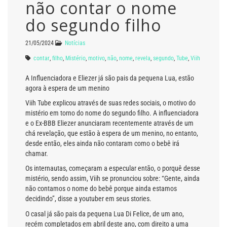
não contar o nome
do segundo filho
21/05/2024
Notícias
contar
,
filho
,
Mistério
,
motivo
,
não
,
nome
,
revela
,
segundo
,
Tube
,
Viih
A Influenciadora e Eliezer já são pais da pequena Lua, estão
agora à espera de um menino
Viih Tube explicou através de suas redes sociais, o motivo do
mistério em torno do nome do segundo filho. A influenciadora
e o Ex-BBB Eliezer anunciaram recentemente através de um
chá revelação, que estão à espera de um menino, no entanto,
desde então, eles ainda não contaram como o bebê irá
chamar.
Os internautas, começaram a especular então, o porquê desse
mistério, sendo assim, Viih se pronunciou sobre: “Gente, ainda
não contamos o nome do bebê porque ainda estamos
decidindo”, disse a youtuber em seus stories.
O casal já são pais da pequena Lua Di Felice, de um ano,
recém completados em abril deste ano, com direito a uma