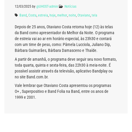
12/03/2025
by
@UHOST-admin
Notícias
Band
,
Costa
,
estreia
,
hoje
,
melhor
,
noite
,
Otaviano
,
tela
Depois de 25 anos, Otaviano Costa retorna hoje (12) às telas
da Band como apresentador do Melhor da Noite. O programa
de estreia vai ao ar em horário especial, às 23h30 e contará
com um time de peso, como: Pâmela Lucciola, Juliano Dip,
Bárbara Guimarães, Bárbara Damasceno e Thaíde.
A partir de amanhã, o programa deve seguir seu novo formato,
toda quarta, quinta e sexta-feira, das 22h30 à meia-noite. É
possível assistir através da televisão, aplicativo Bandplay ou
no site Band.com.br.
Vale lembrar que Otaviano Costa apresentou os programas
O+ , Superpositivo e Band Folia na Band, entre os anos de
1999 e 2001.