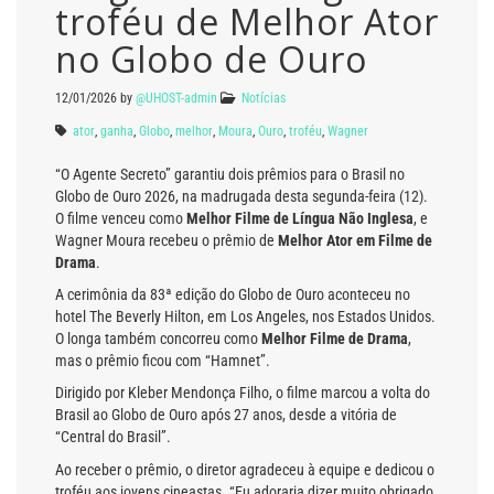
troféu de Melhor Ator
no Globo de Ouro
12/01/2026
by
@UHOST-admin
Notícias
ator
,
ganha
,
Globo
,
melhor
,
Moura
,
Ouro
,
troféu
,
Wagner
“O Agente Secreto” garantiu dois prêmios para o Brasil no
Globo de Ouro 2026, na madrugada desta segunda-feira (12).
O filme venceu como
Melhor Filme de Língua Não Inglesa
, e
Wagner Moura recebeu o prêmio de
Melhor Ator em Filme de
Drama
.
A cerimônia da 83ª edição do Globo de Ouro aconteceu no
hotel The Beverly Hilton, em Los Angeles, nos Estados Unidos.
O longa também concorreu como
Melhor Filme de Drama
,
mas o prêmio ficou com “Hamnet”.
Dirigido por Kleber Mendonça Filho, o filme marcou a volta do
Brasil ao Globo de Ouro após 27 anos, desde a vitória de
“Central do Brasil”.
Ao receber o prêmio, o diretor agradeceu à equipe e dedicou o
troféu aos jovens cineastas. “Eu adoraria dizer muito obrigado