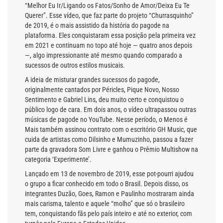
“Melhor Eu Ir/Ligando os Fatos/Sonho de Amor/Deixa Eu Te
Querer”. Esse vídeo, que faz parte do projeto “Churrasquinho”
de 2019, é o mais assistido da história do pagode na
plataforma. Eles conquistaram essa posição pela primeira vez
em 2021 e continuam no topo até hoje — quatro anos depois
—, algo impressionante até mesmo quando comparado a
sucessos de outros estilos musicais.
A ideia de misturar grandes sucessos do pagode,
originalmente cantados por Péricles, Pique Novo, Nosso
Sentimento e Gabriel Lins, deu muito certo e conquistou o
público logo de cara. Em dois anos, o vídeo ultrapassou outras
músicas de pagode no YouTube. Nesse período, o Menos é
Mais também assinou contrato com o escritório GH Music, que
cuida de artistas como Dilsinho e Mumuzinho, passou a fazer
parte da gravadora Som Livre e ganhou o Prêmio Multishow na
categoria ‘Experimente’.
Lançado em 13 de novembro de 2019, esse pot-pourri ajudou
o grupo a ficar conhecido em todo o Brasil. Depois disso, os
integrantes Duzão, Goes, Ramon e Paulinho mostraram ainda
mais carisma, talento e aquele “molho” que só o brasileiro
tem, conquistando fãs pelo país inteiro e até no exterior, com