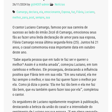
26/11/2024
by
@UHOST-admin
Notícias
Camargo
,
declara
,
ela
,
emocionante
,
Esposa
,
faz
,
Flávia
,
Luciano
,
melhor
,
para
,
post
,
sempre
,
sua
O cantor Luciano Camargo, famoso por sua carreira de
sucesso ao lado do irmão Zezé di Camargo, emocionou seus
fãs ao fazer uma linda declaração de amor para sua esposa,
Flávia Camargo nessa última segunda-feira (25). Juntos há 21
anos, o casal comemorou essa importante data em outubro
deste ano.
“Sabe aquela pessoa que em tudo te faz ser e querer o
melhor? Assim é a minha amada”, começou Luciano, em tom
carinhoso e reflexivo. Ele prosseguiu, destacando a influência
positiva que Flávia tem em sua vida: “Em seu natural, ela me
faz sempre o melhor, e isso me faz querer fazer o melhor por
ela. Como já dizia o poeta: ‘Ela me faz tão bem e ela me faz
tão bem, que eu também quero fazer isso por ela’”, completou
o cantor.
Os seguidores de Luciano rapidamente reagiram à publicação,
destacando a beleza da união do casal e a intensidade do
sentimento de Luciano por sua esposa. “E em plena segunda-