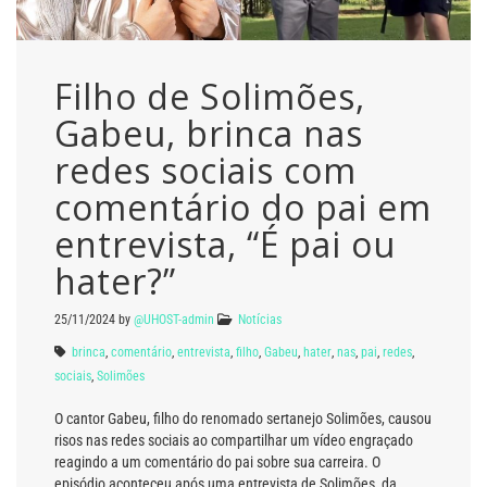
Filho de Solimões,
Gabeu, brinca nas
redes sociais com
comentário do pai em
entrevista, “É pai ou
hater?”
25/11/2024
by
@UHOST-admin
Notícias
brinca
,
comentário
,
entrevista
,
filho
,
Gabeu
,
hater
,
nas
,
pai
,
redes
,
sociais
,
Solimões
O cantor Gabeu, filho do renomado sertanejo Solimões, causou
risos nas redes sociais ao compartilhar um vídeo engraçado
reagindo a um comentário do pai sobre sua carreira. O
episódio aconteceu após uma entrevista de Solimões, da