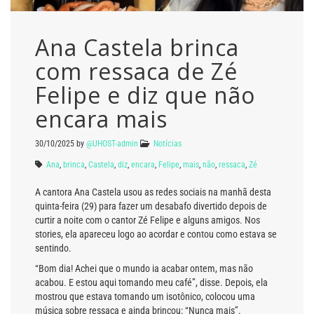
Ana Castela brinca
com ressaca de Zé
Felipe e diz que não
encara mais
30/10/2025
by
@UHOST-admin
Notícias
Ana
,
brinca
,
Castela
,
diz
,
encara
,
Felipe
,
mais
,
não
,
ressaca
,
Zé
A cantora Ana Castela usou as redes sociais na manhã desta
quinta-feira (29) para fazer um desabafo divertido depois de
curtir a noite com o cantor Zé Felipe e alguns amigos. Nos
stories, ela apareceu logo ao acordar e contou como estava se
sentindo.
“Bom dia! Achei que o mundo ia acabar ontem, mas não
acabou. E estou aqui tomando meu café”, disse. Depois, ela
mostrou que estava tomando um isotônico, colocou uma
música sobre ressaca e ainda brincou: “Nunca mais”.