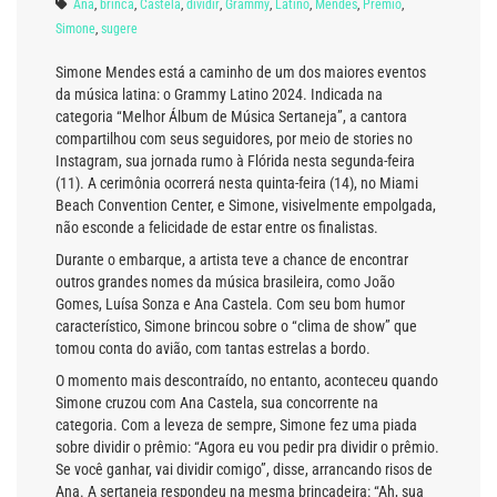
Ana
,
brinca
,
Castela
,
dividir
,
Grammy
,
Latino
,
Mendes
,
Prêmio
,
Simone
,
sugere
Simone Mendes está a caminho de um dos maiores eventos
da música latina: o Grammy Latino 2024. Indicada na
categoria “Melhor Álbum de Música Sertaneja”, a cantora
compartilhou com seus seguidores, por meio de stories no
Instagram, sua jornada rumo à Flórida nesta segunda-feira
(11). A cerimônia ocorrerá nesta quinta-feira (14), no Miami
Beach Convention Center, e Simone, visivelmente empolgada,
não esconde a felicidade de estar entre os finalistas.
Durante o embarque, a artista teve a chance de encontrar
outros grandes nomes da música brasileira, como João
Gomes, Luísa Sonza e Ana Castela. Com seu bom humor
característico, Simone brincou sobre o “clima de show” que
tomou conta do avião, com tantas estrelas a bordo.
O momento mais descontraído, no entanto, aconteceu quando
Simone cruzou com Ana Castela, sua concorrente na
categoria. Com a leveza de sempre, Simone fez uma piada
sobre dividir o prêmio: “Agora eu vou pedir pra dividir o prêmio.
Se você ganhar, vai dividir comigo”, disse, arrancando risos de
Ana. A sertaneja respondeu na mesma brincadeira: “Ah, sua