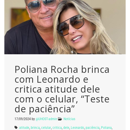
Poliana Rocha brinca
com Leonardo e
critica atitude dele
com o celular, “Teste
de paciência”
17/09/2024
by
@UHOST-admin
Notícias
atitude
,
brinca
,
celular
,
critica
,
dele
,
Leonardo
,
paciência
,
Poliana
,