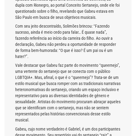
dupla com Rionegro, ao portal Conceito Sertanejo, onde ele foi
questionado sobre o filho, revelando que Gabeu estava em
São Paulo em busca de seus objetivos musicais.
Com seu jeito descontraído, Solimões brincou: “Fazendo
sucesso, ainda é meio cedo para falar… É quase nada”,
fazendo referência ao início da carreira do filho. Ao ouvir a
declaração, Gabeu não perdeu a oportunidade de responder
de forma bem-humorada: “O que é isso? É um pai ou é um
hater?”.
Vale destacar que Gabeu faz parte do movimento “queernejo”,
uma vertente do sertanejo que se conecta com o público
LGBTQIA+. Mas, afinal, o que é o “queernejo”? Trata-se de um
estilo musical que busca romper com as tradicionais narrativas
heteronormativas do sertanejo, criando um espaço inclusivo e
representativo para as diversas identidades de gênero e
sexualidade. Artistas do movimento procuram abraçar aqueles
que se identificam com o sertanejo, mas não se sentem
representados pelas histórias convencionais desse estilo
musical.
Gabeu, cujo nome verdadeiro é Gabriel, é um dos participantes
desse movimento. Seu repertório vai do sertanejo “raiz” a