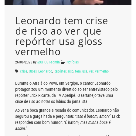
Leonardo tem crise
de riso ao ver que
repórter usa gloss
vermelho
26/06/2025
by
@UHOST-admin
Notícias
crise
,
Gloss
,
Leonardo
,
Repórter
,
riso
,
tem
,
usa
,
ver
,
vermelho
Durante o Arraiá do Povo, em Sergipe, o cantor Leonardo
protagonizou um momento divertido ao ser entrevistado pelo
repórter Erick Ricarte, da TV Aperipê. O sertanejo teve uma
crise de riso ao notar os lábios do jornalista.
Ao ver a boca grande e rosada do comunicador, Leonardo não
segurou a gargalhada e perguntou:
“Isso é batom, amor?”
Erick
respondeu com bom humor:
“É batom, mas minha boca é
assim.”