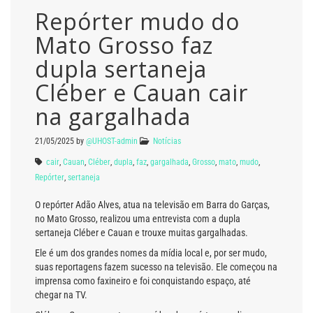
Repórter mudo do
Mato Grosso faz
dupla sertaneja
Cléber e Cauan cair
na gargalhada
21/05/2025
by
@UHOST-admin
Notícias
cair
,
Cauan
,
Cléber
,
dupla
,
faz
,
gargalhada
,
Grosso
,
mato
,
mudo
,
Repórter
,
sertaneja
O repórter Adão Alves, atua na televisão em Barra do Garças,
no Mato Grosso, realizou uma entrevista com a dupla
sertaneja Cléber e Cauan e trouxe muitas gargalhadas.
Ele é um dos grandes nomes da mídia local e, por ser mudo,
suas reportagens fazem sucesso na televisão. Ele começou na
imprensa como faxineiro e foi conquistando espaço, até
chegar na TV.