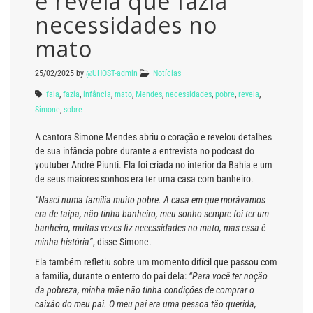
e revela que fazia
necessidades no
mato
25/02/2025
by
@UHOST-admin
Notícias
fala
,
fazia
,
infância
,
mato
,
Mendes
,
necessidades
,
pobre
,
revela
,
Simone
,
sobre
A cantora Simone Mendes abriu o coração e revelou detalhes
de sua infância pobre durante a entrevista no podcast do
youtuber André Piunti. Ela foi criada no interior da Bahia e um
de seus maiores sonhos era ter uma casa com banheiro.
“Nasci numa família muito pobre. A casa em que morávamos
era de taipa, não tinha banheiro, meu sonho sempre foi ter um
banheiro, muitas vezes fiz necessidades no mato, mas essa é
minha história”
, disse Simone.
Ela também refletiu sobre um momento difícil que passou com
a família, durante o enterro do pai dela:
“Para você ter noção
da pobreza, minha mãe não tinha condições de comprar o
caixão do meu pai. O meu pai era uma pessoa tão querida,