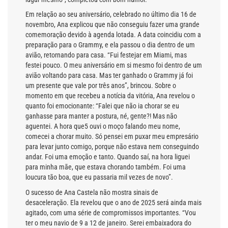
Em relação ao seu aniversário, celebrado no último dia 16 de
novembro, Ana explicou que não conseguiu fazer uma grande
comemoração devido à agenda lotada. A data coincidiu com a
preparação para o Grammy, e ela passou o dia dentro de um
avião, retornando para casa. “Fui festejar em Miami, mas
festei pouco. O meu aniversário em si mesmo foi dentro de um
avião voltando para casa. Mas ter ganhado o Grammy já foi
um presente que vale por três anos”, brincou. Sobre o
momento em que recebeu a notícia da vitória, Ana revelou o
quanto foi emocionante: “Falei que não ia chorar se eu
ganhasse para manter a postura, né, gente?! Mas não
aguentei. A hora que5 ouvi o moço falando meu nome,
comecei a chorar muito. Só pensei em puxar meu empresário
para levar junto comigo, porque não estava nem conseguindo
andar. Foi uma emoção e tanto. Quando saí, na hora liguei
para minha mãe, que estava chorando também. Foi uma
loucura tão boa, que eu passaria mil vezes de novo”.
O sucesso de Ana Castela não mostra sinais de
desaceleração. Ela revelou que o ano de 2025 será ainda mais
agitado, com uma série de compromissos importantes. “Vou
ter o meu navio de 9 a 12 de janeiro. Serei embaixadora do