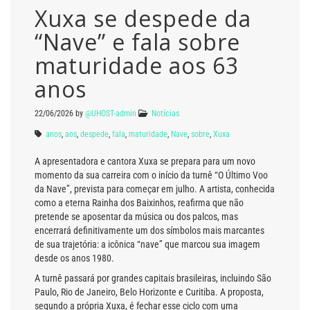
Xuxa se despede da
“Nave” e fala sobre
maturidade aos 63
anos
22/06/2026
by
@UHOST-admin
Notícias
anos
,
aos
,
despede
,
fala
,
maturidade
,
Nave
,
sobre
,
Xuxa
A apresentadora e cantora Xuxa se prepara para um novo
momento da sua carreira com o início da turnê “O Último Voo
da Nave”, prevista para começar em julho. A artista, conhecida
como a eterna Rainha dos Baixinhos, reafirma que não
pretende se aposentar da música ou dos palcos, mas
encerrará definitivamente um dos símbolos mais marcantes
de sua trajetória: a icônica “nave” que marcou sua imagem
desde os anos 1980.
A turnê passará por grandes capitais brasileiras, incluindo São
Paulo, Rio de Janeiro, Belo Horizonte e Curitiba. A proposta,
segundo a própria Xuxa, é fechar esse ciclo com uma