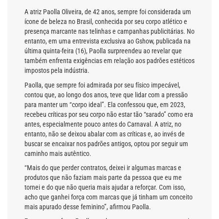
A atriz Paolla Oliveira, de 42 anos, sempre foi considerada um
ícone de beleza no Brasil, conhecida por seu corpo atlético e
presença marcante nas telinhas e campanhas publicitárias. No
entanto, em uma entrevista exclusiva ao Gshow, publicada na
última quinta-feira (16), Paolla surpreendeu ao revelar que
também enfrenta exigências em relação aos padrões estéticos
impostos pela indústria.
Paolla, que sempre foi admirada por seu físico impecável,
contou que, ao longo dos anos, teve que lidar com a pressão
para manter um “corpo ideal”. Ela confessou que, em 2023,
recebeu críticas por seu corpo não estar tão “sarado” como era
antes, especialmente pouco antes do Carnaval. A atriz, no
entanto, não se deixou abalar com as críticas e, ao invés de
buscar se encaixar nos padrões antigos, optou por seguir um
caminho mais autêntico.
“Mais do que perder contratos, deixei ir algumas marcas e
produtos que não faziam mais parte da pessoa que eu me
tornei e do que não queria mais ajudar a reforçar. Com isso,
acho que ganhei força com marcas que já tinham um conceito
mais apurado desse feminino”, afirmou Paolla.