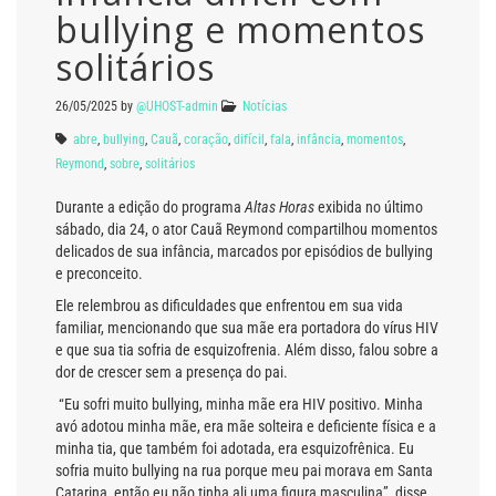
bullying e momentos
solitários
26/05/2025
by
@UHOST-admin
Notícias
abre
,
bullying
,
Cauã
,
coração
,
difícil
,
fala
,
infância
,
momentos
,
Reymond
,
sobre
,
solitários
Durante a edição do programa
Altas Horas
exibida no último
sábado, dia 24, o ator Cauã Reymond compartilhou momentos
delicados de sua infância, marcados por episódios de bullying
e preconceito.
Ele relembrou as dificuldades que enfrentou em sua vida
familiar, mencionando que sua mãe era portadora do vírus HIV
e que sua tia sofria de esquizofrenia. Além disso, falou sobre a
dor de crescer sem a presença do pai.
“Eu sofri muito bullying, minha mãe era HIV positivo. Minha
avó adotou minha mãe, era mãe solteira e deficiente física e a
minha tia, que também foi adotada, era esquizofrênica. Eu
sofria muito bullying na rua porque meu pai morava em Santa
Catarina, então eu não tinha ali uma figura masculina”, disse