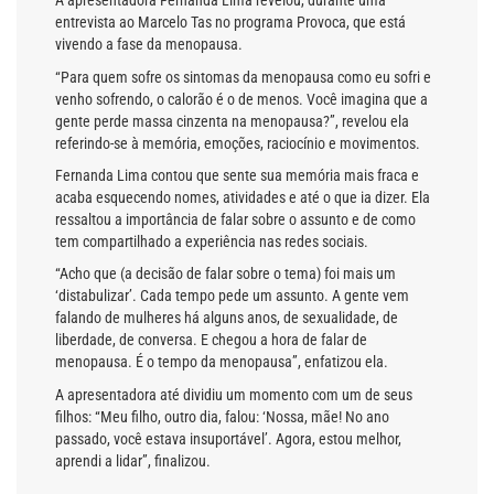
A apresentadora Fernanda Lima revelou, durante uma
entrevista ao Marcelo Tas no programa Provoca, que está
vivendo a fase da menopausa.
“Para quem sofre os sintomas da menopausa como eu sofri e
venho sofrendo, o calorão é o de menos. Você imagina que a
gente perde massa cinzenta na menopausa?”, revelou ela
referindo-se à memória, emoções, raciocínio e movimentos.
Fernanda Lima contou que sente sua memória mais fraca e
acaba esquecendo nomes, atividades e até o que ia dizer. Ela
ressaltou a importância de falar sobre o assunto e de como
tem compartilhado a experiência nas redes sociais.
“Acho que (a decisão de falar sobre o tema) foi mais um
‘distabulizar’. Cada tempo pede um assunto. A gente vem
falando de mulheres há alguns anos, de sexualidade, de
liberdade, de conversa. E chegou a hora de falar de
menopausa. É o tempo da menopausa”, enfatizou ela.
A apresentadora até dividiu um momento com um de seus
filhos: “Meu filho, outro dia, falou: ‘Nossa, mãe! No ano
passado, você estava insuportável’. Agora, estou melhor,
aprendi a lidar”, finalizou.