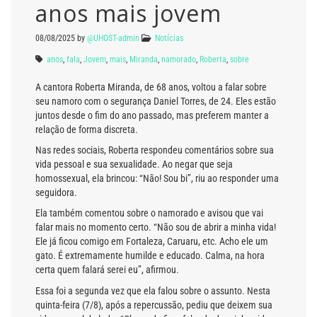
anos mais jovem
08/08/2025
by
@UHOST-admin
Notícias
anos
,
fala
,
Jovem
,
mais
,
Miranda
,
namorado
,
Roberta
,
sobre
A cantora Roberta Miranda, de 68 anos, voltou a falar sobre
seu namoro com o segurança Daniel Torres, de 24. Eles estão
juntos desde o fim do ano passado, mas preferem manter a
relação de forma discreta.
Nas redes sociais, Roberta respondeu comentários sobre sua
vida pessoal e sua sexualidade. Ao negar que seja
homossexual, ela brincou: “Não! Sou bi”, riu ao responder uma
seguidora.
Ela também comentou sobre o namorado e avisou que vai
falar mais no momento certo. “Não sou de abrir a minha vida!
Ele já ficou comigo em Fortaleza, Caruaru, etc. Acho ele um
gato. É extremamente humilde e educado. Calma, na hora
certa quem falará serei eu”, afirmou.
Essa foi a segunda vez que ela falou sobre o assunto. Nesta
quinta-feira (7/8), após a repercussão, pediu que deixem sua