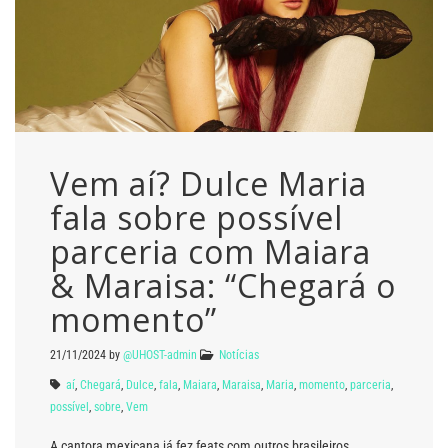
Vem aí? Dulce Maria
fala sobre possível
parceria com Maiara
& Maraisa: “Chegará o
momento”
21/11/2024
by
@UHOST-admin
Notícias
aí
,
Chegará
,
Dulce
,
fala
,
Maiara
,
Maraisa
,
Maria
,
momento
,
parceria
,
possível
,
sobre
,
Vem
A cantora mexicana já fez feats com outros brasileiros