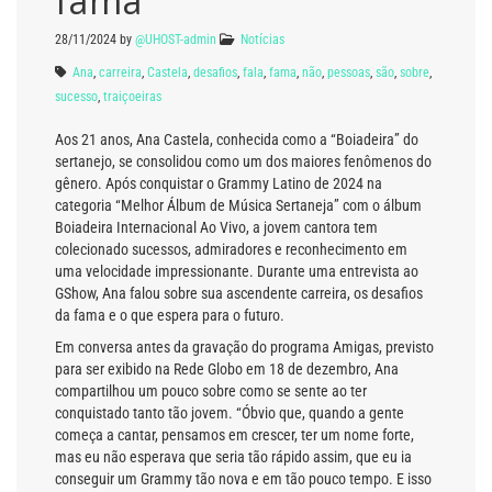
fama”
28/11/2024
by
@UHOST-admin
Notícias
Ana
,
carreira
,
Castela
,
desafios
,
fala
,
fama
,
não
,
pessoas
,
são
,
sobre
,
sucesso
,
traiçoeiras
Aos 21 anos, Ana Castela, conhecida como a “Boiadeira” do
sertanejo, se consolidou como um dos maiores fenômenos do
gênero. Após conquistar o Grammy Latino de 2024 na
categoria “Melhor Álbum de Música Sertaneja” com o álbum
Boiadeira Internacional Ao Vivo, a jovem cantora tem
colecionado sucessos, admiradores e reconhecimento em
uma velocidade impressionante. Durante uma entrevista ao
GShow, Ana falou sobre sua ascendente carreira, os desafios
da fama e o que espera para o futuro.
Em conversa antes da gravação do programa Amigas, previsto
para ser exibido na Rede Globo em 18 de dezembro, Ana
compartilhou um pouco sobre como se sente ao ter
conquistado tanto tão jovem. “Óbvio que, quando a gente
começa a cantar, pensamos em crescer, ter um nome forte,
mas eu não esperava que seria tão rápido assim, que eu ia
conseguir um Grammy tão nova e em tão pouco tempo. E isso