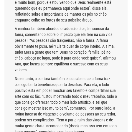
é muito bom, porque estou vendo que Deus realmente está
querendo que eu permaneça aqui onde estou”, disse ela,
refletindo sobre a importância de manter os pés no chão
enquanto colhe os frutos do seu trabalho árduo.
A cantora também abordou o lado não tão glamouroso da
fama, comentando sobre o impacto que ela tem na sua vida
pessoal. “As pessoas são traiçoeiras, não a fama. A fama
obviamente te puxa, né?! Ela te quer de corpo inteiro. A alma,
tudo! Mas a gente que tem Deus no coração, família, pé no
chão, cabeça no lugar, pode ir para onde você quiser”, afirmou
Ana, que busca sempre equilibrar o sucesso com os seus
valores.
No entanto, a cantora também citou saber que a fama traz
consigo tanto benefícios quanto desafios. Para ela, o lado
positivo está em poder mostrar seu talento e compartilhar sua
arte com os fãs. “Estou mostrando todo o meu trabalho, tudo o
que consigo oferecer, todo o meu lado artístico, e sei que
consigo mostrar isso muito bem”, comentou. Por outro lado, a
rotina intensa de viagens e o volume de pessoas ao seu redor,
podem ser complicados. “Tem a parte ruim das viagens e de
muita gente chata incomodando (risos), mas isso tem em todo
lugar mesmo”, completou com bom humor.