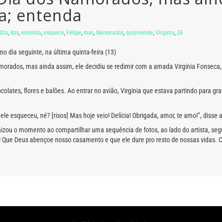
a; entenda
Dia
,
dos
,
entenda
,
esquece
,
Felipe
,
mas
,
Namorados
,
surpreende
,
Virginia
,
Zé
o dia seguinte, na última quinta-feira (13)
orados, mas ainda assim, ele decidiu se redimir com a amada Virginia Fonseca,
ocolates, flores e balões. Ao entrar no avião, Virginia que estava partindo para g
le esqueceu, né? [risos] Mas hoje veio! Delícia! Obrigada, amor, te amo!”, disse 
ernizou o momento ao compartilhar uma sequência de fotos, ao lado do artista, s
!! Que Deus abençoe nosso casamento e que ele dure pro resto de nossas vidas. Ch