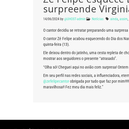
surpreende Virgini
14/06/2024
by
@UHOST-admin
Notícias
ainda
,
assim
,
O cantor decidiu se retratar preparando uma surpresa n
O cantor Zé Felipe acabou esquecendo do Dia dos Nam
quinta-feira (13).
Ele deixou dentro do jatinho, uma cesta repleta de ch
mostrar aos seguidores o presente “atrasado”.
“Olha só! Cheguei aqui no avião com surpresa! Ontem e
Em seu perfil nas redes sociais, a influenciadora, et
@zefelipecantor
obrigada por tudo que faz por mim!!!
maravilhosa!! Fez meu dia mais feliz.”