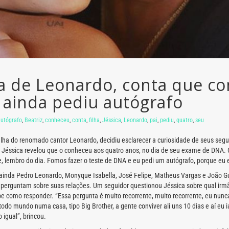
ilha de Leonardo, conta que c
 ainda pediu autógrafo
autógrafo
,
Beatriz
,
conheceu
,
conta
,
filha
,
Jéssica
,
Leonardo
,
pai
,
pediu
,
quatro
,
seu
 filha do renomado cantor Leonardo, decidiu esclarecer a curiosidade de seus s
01), Jéssica revelou que o conheceu aos quatro anos, no dia de seu exame de DN
, lembro do dia. Fomos fazer o teste de DNA e eu pedi um autógrafo, porque eu era
i ainda Pedro Leonardo, Monyque Isabella, José Felipe, Matheus Vargas e João G
 perguntam sobre suas relações. Um seguidor questionou Jéssica sobre qual irmã
como responder. “Essa pergunta é muito recorrente, muito recorrente, eu nunca
todo mundo numa casa, tipo Big Brother, a gente conviver ali uns 10 dias e aí eu
 igual”, brincou.