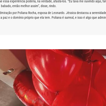
e essa experiência poderia, na verdade, afastá-los. “Eu tava me ouvindo aqui, fal
 babado, então melhor assim”, disse, rindo.
dmiração por Poliana Rocha, esposa de Leonardo. Jéssica destacou a serenidade
 a paz e o domínio próprio que ela tem. Poliana é surreal, e isso é algo que adm