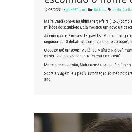
13/08/2025
by
@UHOST-admin
Notícias
ainda
,
Cardi
,
Maíra Cardi contou na última terça-feira (12/8) com
milhões de seguidores, ela mostrou um novo ultrasso
Já com quase 7 meses de gravidez, Maíra e Thiago a
seguidores. “O debate de sempre: o nome da bebê”, es
O doutor até arriscou: “Maitê, de Maíra e Nigro?”, ma
quiser”, e ela respondeu: “Nem entra em casa”.
Mesmo sem decisão, Maíra acredita que até o fim da g
Sobre a viagem, ela pediu autorização ao médico para
ano.