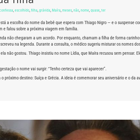
confessa
,
escolhido
,
filha
,
grávida
,
Maíra
,
meses
,
não
,
nome
,
quase
,
ter
o está a escolha do nome da bebê que espera com Thiago Nigro — e o suspense con
m e falou sobre a próxima viagem em família.
inda não chegaram a um acordo. Por enquanto, chamam a filha de forma carinho
creveu na legenda. Durante a consulta, o médico sugeriu misturar os nomes dos d
s ela não gostou. Thiago insistiu no nome Lídia, que Maíra recusou sem pensar. E
estação o nome vai surgir: “Tenho certeza que vai aparecer”.
 o próximo destino: Suíça e Grécia. A ideia é comemorar seu aniversário e o da 