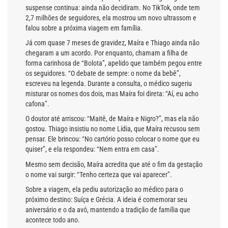
suspense continua: ainda não decidiram. No TikTok, onde tem
2,7 milhões de seguidores, ela mostrou um novo ultrassom e
falou sobre a próxima viagem em família.
Já com quase 7 meses de gravidez, Maíra e Thiago ainda não
chegaram a um acordo. Por enquanto, chamam a filha de
forma carinhosa de “Bolota”, apelido que também pegou entre
os seguidores. “O debate de sempre: o nome da bebê”,
escreveu na legenda. Durante a consulta, o médico sugeriu
misturar os nomes dos dois, mas Maíra foi direta: “Aí, eu acho
cafona”.
O doutor até arriscou: “Maitê, de Maíra e Nigro?”, mas ela não
gostou. Thiago insistiu no nome Lídia, que Maíra recusou sem
pensar. Ele brincou: “No cartório posso colocar o nome que eu
quiser”, e ela respondeu: “Nem entra em casa”.
Mesmo sem decisão, Maíra acredita que até o fim da gestação
o nome vai surgir: “Tenho certeza que vai aparecer”.
Sobre a viagem, ela pediu autorização ao médico para o
próximo destino: Suíça e Grécia. A ideia é comemorar seu
aniversário e o da avó, mantendo a tradição de família que
acontece todo ano.