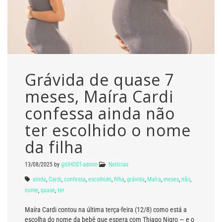
Grávida de quase 7
meses, Maíra Cardi
confessa ainda não
ter escolhido o nome
da filha
13/08/2025
by
@UHOST-admin
Notícias
ainda
,
Cardi
,
confessa
,
escolhido
,
filha
,
grávida
,
Maíra
,
meses
,
não
,
nome
,
quase
,
ter
Maíra Cardi contou na última terça-feira (12/8) como está a
escolha do nome da bebê que espera com Thiago Nigro — e o