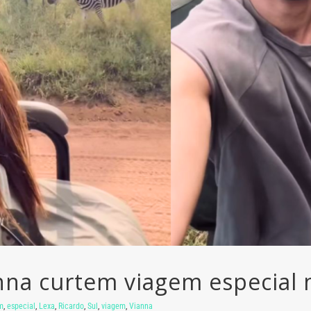
nna curtem viagem especial n
m
,
especial
,
Lexa
,
Ricardo
,
Sul
,
viagem
,
Vianna