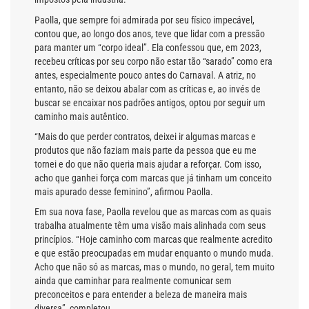
Paolla, que sempre foi admirada por seu físico impecável,
contou que, ao longo dos anos, teve que lidar com a pressão
para manter um “corpo ideal”. Ela confessou que, em 2023,
recebeu críticas por seu corpo não estar tão “sarado” como era
antes, especialmente pouco antes do Carnaval. A atriz, no
entanto, não se deixou abalar com as críticas e, ao invés de
buscar se encaixar nos padrões antigos, optou por seguir um
caminho mais autêntico.
“Mais do que perder contratos, deixei ir algumas marcas e
produtos que não faziam mais parte da pessoa que eu me
tornei e do que não queria mais ajudar a reforçar. Com isso,
acho que ganhei força com marcas que já tinham um conceito
mais apurado desse feminino”, afirmou Paolla.
Em sua nova fase, Paolla revelou que as marcas com as quais
trabalha atualmente têm uma visão mais alinhada com seus
princípios. “Hoje caminho com marcas que realmente acredito
e que estão preocupadas em mudar enquanto o mundo muda.
Acho que não só as marcas, mas o mundo, no geral, tem muito
ainda que caminhar para realmente comunicar sem
preconceitos e para entender a beleza de maneira mais
diversa”, completou.