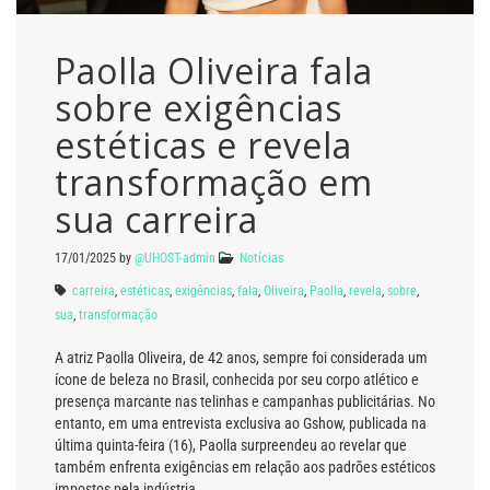
Paolla Oliveira fala
sobre exigências
estéticas e revela
transformação em
sua carreira
17/01/2025
by
@UHOST-admin
Notícias
carreira
,
estéticas
,
exigências
,
fala
,
Oliveira
,
Paolla
,
revela
,
sobre
,
sua
,
transformação
A atriz Paolla Oliveira, de 42 anos, sempre foi considerada um
ícone de beleza no Brasil, conhecida por seu corpo atlético e
presença marcante nas telinhas e campanhas publicitárias. No
entanto, em uma entrevista exclusiva ao Gshow, publicada na
última quinta-feira (16), Paolla surpreendeu ao revelar que
também enfrenta exigências em relação aos padrões estéticos
impostos pela indústria.