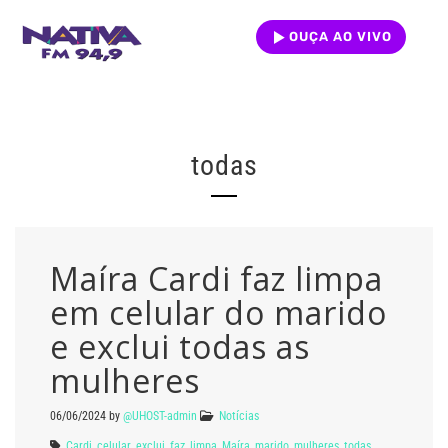
OUÇA AO VIVO
todas
Maíra Cardi faz limpa
em celular do marido
e exclui todas as
mulheres
06/06/2024
by
@UHOST-admin
Notícias
Cardi
,
celular
,
exclui
,
faz
,
limpa
,
Maíra
,
marido
,
mulheres
,
todas