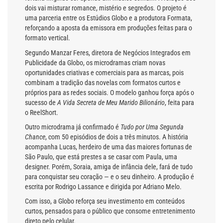
dois vai misturar romance, mistério e segredos. O projeto é
uma parceria entre os Estúdios Globo e a produtora Formata,
reforçando a aposta da emissora em produções feitas para o
formato vertical.
Segundo Manzar Feres, diretora de Negócios Integrados em
Publicidade da Globo, os microdramas criam novas
oportunidades criativas e comerciais para as marcas, pois
combinam a tradição das novelas com formatos curtos e
próprios para as redes sociais. O modelo ganhou força após o
sucesso de
A Vida Secreta de Meu Marido Bilionário
, feita para
o ReelShort.
Outro microdrama já confirmado é
Tudo por Uma Segunda
Chance
, com 50 episódios de dois a três minutos. A história
acompanha Lucas, herdeiro de uma das maiores fortunas de
São Paulo, que está prestes a se casar com Paula, uma
designer. Porém, Soraia, amiga de infância dele, fará de tudo
para conquistar seu coração — e o seu dinheiro. A produção é
escrita por Rodrigo Lassance e dirigida por Adriano Melo.
Com isso, a Globo reforça seu investimento em conteúdos
curtos, pensados para o público que consome entretenimento
direto pelo celular.