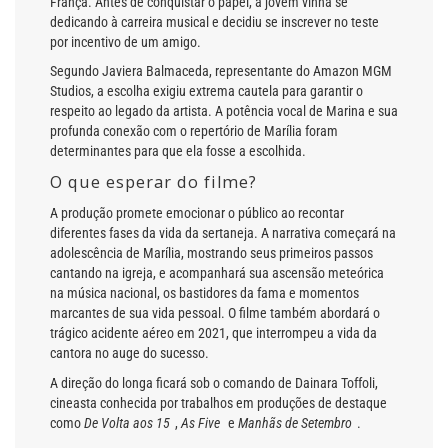
França. Antes de conquistar o papel, a jovem vinha se
dedicando à carreira musical e decidiu se inscrever no teste
por incentivo de um amigo.
Segundo Javiera Balmaceda, representante do Amazon MGM
Studios, a escolha exigiu extrema cautela para garantir o
respeito ao legado da artista. A potência vocal de Marina e sua
profunda conexão com o repertório de Marília foram
determinantes para que ela fosse a escolhida.
O que esperar do filme?
A produção promete emocionar o público ao recontar
diferentes fases da vida da sertaneja. A narrativa começará na
adolescência de Marília, mostrando seus primeiros passos
cantando na igreja, e acompanhará sua ascensão meteórica
na música nacional, os bastidores da fama e momentos
marcantes de sua vida pessoal. O filme também abordará o
trágico acidente aéreo em 2021, que interrompeu a vida da
cantora no auge do sucesso.
A direção do longa ficará sob o comando de Dainara Toffoli,
cineasta conhecida por trabalhos em produções de destaque
como
De Volta aos 15
,
As Five
e
Manhãs de Setembro
.