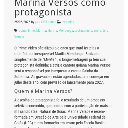
Marina Versos como
protagonista
25/06/2026
by
@UHOST-admin
Notícias
como
,
filme
,
Marília
,
Marina
,
Mendonça
,
protagonista
,
sobre
,
terá
,
Versos
O Prime Video oficializou o elenco que trará às telas a
trajetória da inesquecível Marília Mendonça. Batizado
simplesmente de
“Marília”
, o longa-metragem já tem sua
protagonista definida: a atriz e cantora goiana Marina Versos
será a responsável por interpretar a eterna Rainha da
Sofrência. As gravações estão agendadas para começar em
julho deste ano, com previsão de lançamento para 2027.
Quem é Marina Versos?
A escolha da protagonista foi o resultado de um processo
seletivo concorrido, que contou com a participação de mais de
mil candidatas. Natural de Goiás, Marina Versos é recém-
formada em Direção de Arte pela Universidade Federal de
Goiás (UFG) e tem formação em teatro pela Escola Basileu