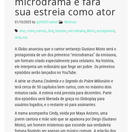
microdrama e fará
sua estreia como ator
01/10/2025
by
@UHOST-admin
Notícias
ator
,
como
,
estreia
,
fará
,
Gustavo
,
microdrama
,
Mioto
,
protagonista
,
será
,
sua
A Globo anunciou que o cantor sertanejo Gustavo Mioto será o
protagonista de um dos primeiros “microdramas” da emissora,
um formato criado especialmente para celulares. Na história,
ele interpreta um milionário que finge ser pobre. Os primeiros
episódios serão lançados no YouTube.
A série se chama
Cinderela e o Segredo do Pobre Milionário
e
terá cerca de 50 capítulos bem curtos, com no máximo dois
minutos cada. A estreia está prevista para dezembro. Parte
dos episódios será liberada de graça no Globoplay para
usuários logados, e o restante só para assinantes.
A trama acompanha Cindy, vivida por Maya Aniceto, uma
jovem cantora e mãe solo que se apaixona por Diego (Gustavo
Mioto), um homem misterioso que esconde sua verdadeira
fortuna fingindo ser apenas um músico comum. A relação dos