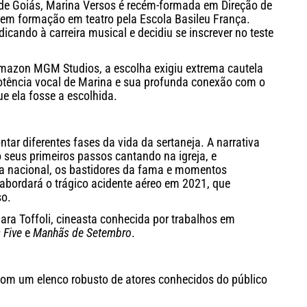
 de Goiás, Marina Versos é recém-formada em Direção de
 tem formação em teatro pela Escola Basileu França.
icando à carreira musical e decidiu se inscrever no teste
mazon MGM Studios, a escolha exigiu extrema cautela
 potência vocal de Marina e sua profunda conexão com o
ue ela fosse a escolhida.
ar diferentes fases da vida da sertaneja. A narrativa
seus primeiros passos cantando na igreja, e
 nacional, os bastidores da fama e momentos
abordará o trágico acidente aéreo em 2021, que
so.
ara Toffoli, cineasta conhecida por trabalhos em
 Five
e
Manhãs de Setembro
.
com um elenco robusto de atores conhecidos do público