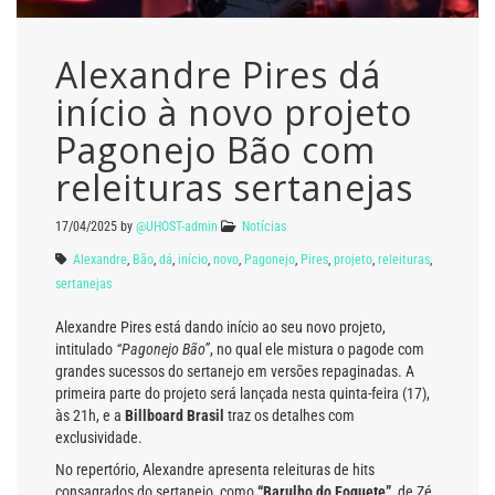
Alexandre Pires dá
início à novo projeto
Pagonejo Bão com
releituras sertanejas
17/04/2025
by
@UHOST-admin
Notícias
Alexandre
,
Bão
,
dá
,
início
,
novo
,
Pagonejo
,
Pires
,
projeto
,
releituras
,
sertanejas
Alexandre Pires está dando início ao seu novo projeto,
intitulado
“Pagonejo Bão”
, no qual ele mistura o pagode com
grandes sucessos do sertanejo em versões repaginadas. A
primeira parte do projeto será lançada nesta quinta-feira (17),
às 21h, e a
Billboard Brasil
traz os detalhes com
exclusividade.
No repertório, Alexandre apresenta releituras de hits
consagrados do sertanejo, como
“Barulho do Foguete”
, de Zé