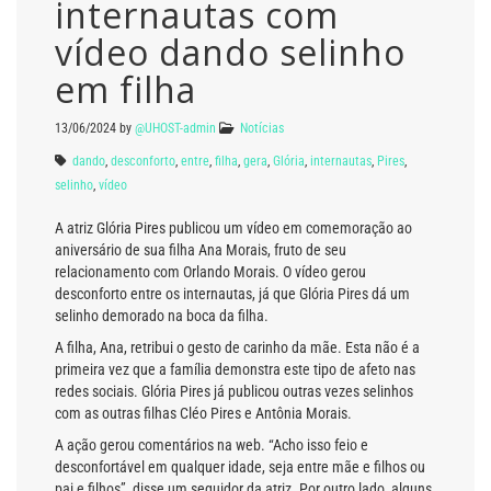
internautas com
vídeo dando selinho
em filha
13/06/2024
by
@UHOST-admin
Notícias
dando
,
desconforto
,
entre
,
filha
,
gera
,
Glória
,
internautas
,
Pires
,
selinho
,
vídeo
A atriz Glória Pires publicou um vídeo em comemoração ao
aniversário de sua filha Ana Morais, fruto de seu
relacionamento com Orlando Morais. O vídeo gerou
desconforto entre os internautas, já que Glória Pires dá um
selinho demorado na boca da filha.
A filha, Ana, retribui o gesto de carinho da mãe. Esta não é a
primeira vez que a família demonstra este tipo de afeto nas
redes sociais. Glória Pires já publicou outras vezes selinhos
com as outras filhas Cléo Pires e Antônia Morais.
A ação gerou comentários na web. “Acho isso feio e
desconfortável em qualquer idade, seja entre mãe e filhos ou
pai e filhos”, disse um seguidor da atriz. Por outro lado, alguns