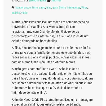
13/06/2024
by
@UHOST-admin
Notícias
dando
,
desconforto
,
entre
,
filha
,
gera
,
Glória
,
internautas
,
Pires
,
selinho
,
vídeo
A atriz Glória Pires publicou um vídeo em comemoração ao
aniversário de sua filha Ana Morais, fruto de seu
relacionamento com Orlando Morais. O vídeo gerou
desconforto entre os internautas, já que Glória Pires dá um
selinho demorado na boca da filha.
A filha, Ana, retribui o gesto de carinho da mãe. Esta não é a
primeira vez que a família demonstra este tipo de afeto nas
redes sociais. Glória Pires já publicou outras vezes selinhos
com as outras filhas Cléo Pires e Antônia Morais.
A ação gerou comentários na web. “Acho isso feio e
desconfortável em qualquer idade, seja entre mãe e filhos ou
pai e filhos”, disse um seguidor da atriz. Por outro lado, alguns
seguidores saíram em defesa da atriz e de Ana: “Gloria é uma
mãe maravilhosa! Isso que ela fez é sinal de carinho e
intimidade de mãe e filho”.
Além do vídeo, Glória Pires também publicou uma mensagem
especial para a filha, que está completando 24 anos: