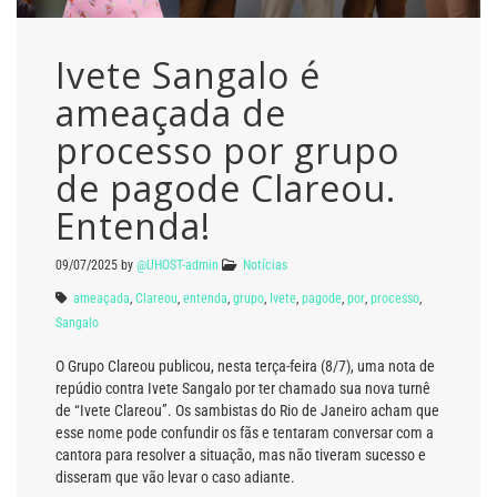
Ivete Sangalo é
ameaçada de
processo por grupo
de pagode Clareou.
Entenda!
09/07/2025
by
@UHOST-admin
Notícias
ameaçada
,
Clareou
,
entenda
,
grupo
,
Ivete
,
pagode
,
por
,
processo
,
Sangalo
O Grupo Clareou publicou, nesta terça-feira (8/7), uma nota de
repúdio contra Ivete Sangalo por ter chamado sua nova turnê
de “Ivete Clareou”. Os sambistas do Rio de Janeiro acham que
esse nome pode confundir os fãs e tentaram conversar com a
cantora para resolver a situação, mas não tiveram sucesso e
disseram que vão levar o caso adiante.