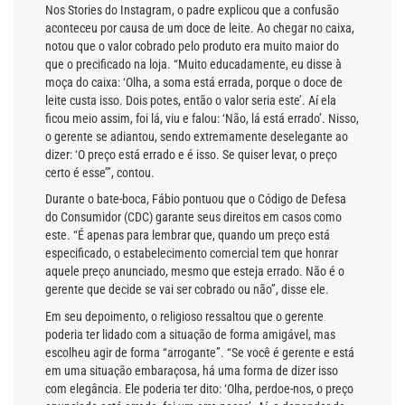
Nos Stories do Instagram, o padre explicou que a confusão
aconteceu por causa de um doce de leite. Ao chegar no caixa,
notou que o valor cobrado pelo produto era muito maior do
que o precificado na loja. “Muito educadamente, eu disse à
moça do caixa: ‘Olha, a soma está errada, porque o doce de
leite custa isso. Dois potes, então o valor seria este’. Aí ela
ficou meio assim, foi lá, viu e falou: ‘Não, lá está errado’. Nisso,
o gerente se adiantou, sendo extremamente deselegante ao
dizer: ‘O preço está errado e é isso. Se quiser levar, o preço
certo é esse’”, contou.
Durante o bate-boca, Fábio pontuou que o Código de Defesa
do Consumidor (CDC) garante seus direitos em casos como
este. “É apenas para lembrar que, quando um preço está
especificado, o estabelecimento comercial tem que honrar
aquele preço anunciado, mesmo que esteja errado. Não é o
gerente que decide se vai ser cobrado ou não”, disse ele.
Em seu depoimento, o religioso ressaltou que o gerente
poderia ter lidado com a situação de forma amigável, mas
escolheu agir de forma “arrogante”. “Se você é gerente e está
em uma situação embaraçosa, há uma forma de dizer isso
com elegância. Ele poderia ter dito: ‘Olha, perdoe-nos, o preço