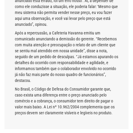
anunciado está errado, foi um erro nosso’. Aí, a depender de
como ele conduzisse a situação, ele poderia falar: ‘Mesmo que
meu sistema não permita vender nesse preço, eu vou fazer
aqui uma observação, e você vai levar pelo preço que está
anunciado”, opinou.
Após a repercussão, a Cafeteria Havanna emitiu um
comunicado anunciando a demissão do gerente. “Recebemos
com muita atenção e preocupação o relato de um cliente que
se sentiu mal atendido em nossa unidade”, disse a nota,
seguido de um pedido de desculpas. “Já estamos apurando os
detalhes do ocorrido com responsabilidade e agilidade, e
informamos também que o colaborador envolvido no ocorrido
já não faz mais parte do nosso quadro de funcionários”,
destacou.
No Brasil, o Código de Defesa do Consumidor garante que,
caso exista uma diferença entre o preço anunciado pelo
comércio e a cobrança, o consumidor tem direito de pagar o
valor mais baixo. A Lei nº 10.962/2004 complementa que os
preços devem ser claramente visíveis e legíveis no produto.