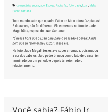
comentário
,
engraçado
,
Esposa
,
Fábio
,
faz
,
foto
,
Jade
,
Luan
,
Melo
,
Padre
,
Santana
Todo mundo sabe que o padre Fábio de Melo adora faz piadas!
E desta vez, não foi diferente. Ele comentou na foto de Jade
Magalhães, esposa do Luan Santana:
“É nessa hora que o Luan olha para o passado e pensa: Ainda
bem que eu retomei meu juízo!”
, disse ele.
Na foto, Jade Magalhães estava super arrumada, pois mudou
a cor dos cabelos. Já o padre brincou com o fato de o casal ter
terminado por um período e depois ter retomado o
relacionamento.
Você sabia? Fábio Jr