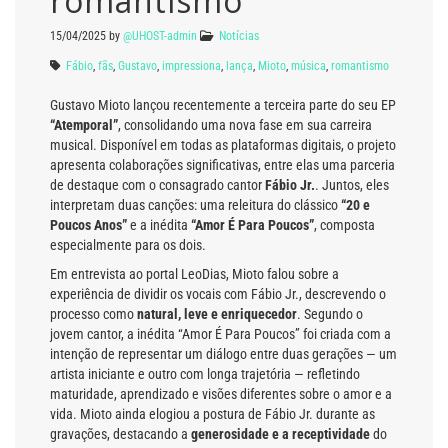
romantismo
15/04/2025
by
@UHOST-admin
Notícias
Fábio
,
fãs
,
Gustavo
,
impressiona
,
lança
,
Mioto
,
música
,
romantismo
Gustavo Mioto lançou recentemente a terceira parte do seu EP
“Atemporal”
, consolidando uma nova fase em sua carreira
musical. Disponível em todas as plataformas digitais, o projeto
apresenta colaborações significativas, entre elas uma parceria
de destaque com o consagrado cantor
Fábio Jr.
. Juntos, eles
interpretam duas canções: uma releitura do clássico
“20 e
Poucos Anos”
e a inédita
“Amor É Para Poucos”
, composta
especialmente para os dois.
Em entrevista ao portal LeoDias, Mioto falou sobre a
experiência de dividir os vocais com Fábio Jr., descrevendo o
processo como
natural, leve e enriquecedor
. Segundo o
jovem cantor, a inédita “Amor É Para Poucos” foi criada com a
intenção de representar um diálogo entre duas gerações — um
artista iniciante e outro com longa trajetória — refletindo
maturidade, aprendizado e visões diferentes sobre o amor e a
vida. Mioto ainda elogiou a postura de Fábio Jr. durante as
gravações, destacando a
generosidade e a receptividade
do