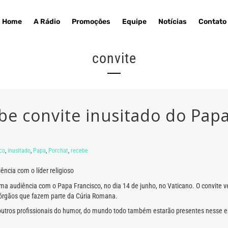
Home
A Rádio
Promoções
Equipe
Notícias
Contato
convite
be convite inusitado do Papa
co
,
inusitado
,
Papa
,
Porchat
,
recebe
ência com o líder religioso
ma audiência com o Papa Francisco, no dia 14 de junho, no Vaticano. O convite ve
 órgãos que fazem parte da Cúria Romana.
 outros profissionais do humor, do mundo todo também estarão presentes nesse en