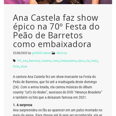
Ana Castela faz show
épico na 70º Festa do
Peão de Barretos
como embaixadora
25/08/2025
by
@UHOST-admin
Notícias
70º
,
Ana
,
Barretos
,
Castela
,
como
,
Embaixadora
,
épico
,
faz
,
festa
,
Peão
,
show
A cantora Ana Castela fez um show marcante na Festa do
Peão de Barretos, que foi até a madrugada deste domingo
(24). Com a arena lotada, ela cantou músicas do álbum
country
“Let’s Go Rodeo”
, sucessos do DVD
“Herança Boiadeira”
e também os hits que a deixaram famosa em 2021.
1. A surpresa
Ana surpreendeu os fãs ao aparecer em um palco montado no
meio da arena. Para chegar até lá sem ser reconhecida, ela se