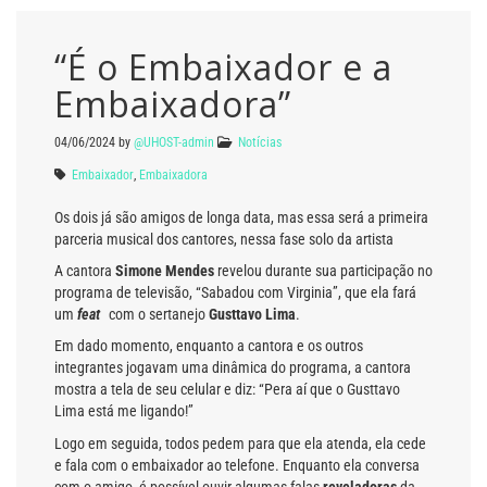
“É o Embaixador e a
Embaixadora”
04/06/2024
by
@UHOST-admin
Notícias
Embaixador
,
Embaixadora
Os dois já são amigos de longa data, mas essa será a primeira
parceria musical dos cantores, nessa fase solo da artista
A cantora
Simone Mendes
revelou durante sua participação no
programa de televisão, “Sabadou com Virginia”, que ela fará
um
feat
com o sertanejo
Gusttavo Lima
.
Em dado momento, enquanto a cantora e os outros
integrantes jogavam uma dinâmica do programa, a cantora
mostra a tela de seu celular e diz: “Pera aí que o Gusttavo
Lima está me ligando!”
Logo em seguida, todos pedem para que ela atenda, ela cede
e fala com o embaixador ao telefone. Enquanto ela conversa
com o amigo, é possível ouvir algumas falas
reveladoras
da