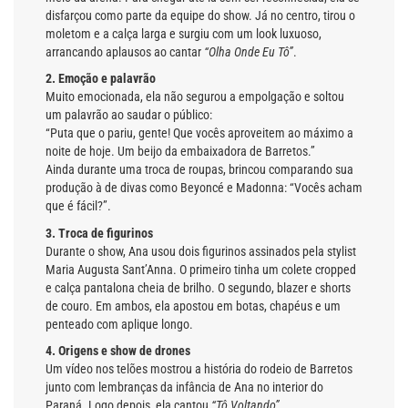
disfarçou como parte da equipe do show. Já no centro, tirou o
moletom e a calça larga e surgiu com um look luxuoso,
arrancando aplausos ao cantar
“Olha Onde Eu Tô”
.
2. Emoção e palavrão
Muito emocionada, ela não segurou a empolgação e soltou
um palavrão ao saudar o público:
“Puta que o pariu, gente! Que vocês aproveitem ao máximo a
noite de hoje. Um beijo da embaixadora de Barretos.”
Ainda durante uma troca de roupas, brincou comparando sua
produção à de divas como Beyoncé e Madonna: “Vocês acham
que é fácil?”.
3. Troca de figurinos
Durante o show, Ana usou dois figurinos assinados pela stylist
Maria Augusta Sant’Anna. O primeiro tinha um colete cropped
e calça pantalona cheia de brilho. O segundo, blazer e shorts
de couro. Em ambos, ela apostou em botas, chapéus e um
penteado com aplique longo.
4. Origens e show de drones
Um vídeo nos telões mostrou a história do rodeio de Barretos
junto com lembranças da infância de Ana no interior do
Paraná. Logo depois, ela cantou
“Tô Voltando”
.