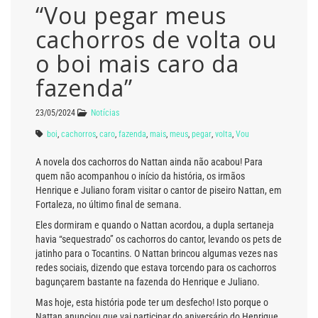
“Vou pegar meus
cachorros de volta ou
o boi mais caro da
fazenda”
23/05/2024
Notícias
boi
,
cachorros
,
caro
,
fazenda
,
mais
,
meus
,
pegar
,
volta
,
Vou
A novela dos cachorros do Nattan ainda não acabou! Para
quem não acompanhou o início da história, os irmãos
Henrique e Juliano foram visitar o cantor de piseiro Nattan, em
Fortaleza, no último final de semana.
Eles dormiram e quando o Nattan acordou, a dupla sertaneja
havia “sequestrado” os cachorros do cantor, levando os pets de
jatinho para o Tocantins. O Nattan brincou algumas vezes nas
redes sociais, dizendo que estava torcendo para os cachorros
bagunçarem bastante na fazenda do Henrique e Juliano.
Mas hoje, esta história pode ter um desfecho! Isto porque o
Nattan anunciou que vai participar do aniversário do Henrique,