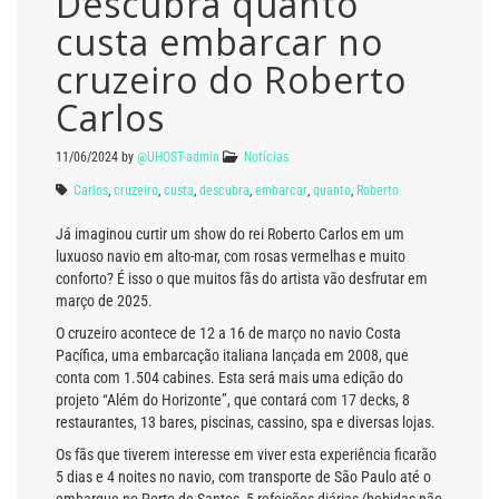
Descubra quanto
custa embarcar no
cruzeiro do Roberto
Carlos
11/06/2024
by
@UHOST-admin
Notícias
Carlos
,
cruzeiro
,
custa
,
descubra
,
embarcar
,
quanto
,
Roberto
Já imaginou curtir um show do rei Roberto Carlos em um
luxuoso navio em alto-mar, com rosas vermelhas e muito
conforto? É isso o que muitos fãs do artista vão desfrutar em
março de 2025.
O cruzeiro acontece de 12 a 16 de março no navio Costa
Pacífica, uma embarcação italiana lançada em 2008, que
conta com 1.504 cabines. Esta será mais uma edição do
projeto “Além do Horizonte”, que contará com 17 decks, 8
restaurantes, 13 bares, piscinas, cassino, spa e diversas lojas.
Os fãs que tiverem interesse em viver esta experiência ficarão
5 dias e 4 noites no navio, com transporte de São Paulo até o