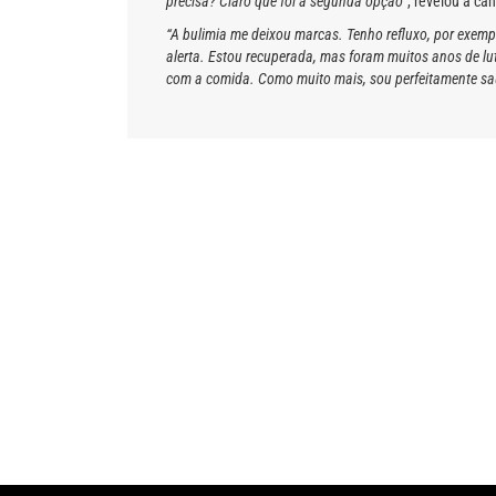
precisa? Claro que foi a segunda opção”
, revelou a can
“A bulimia me deixou marcas. Tenho refluxo, por exemp
alerta. Estou recuperada, mas foram muitos anos de lu
com a comida. Como muito mais, sou perfeitamente saud