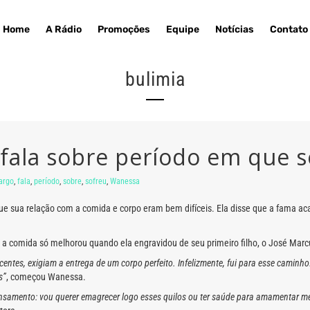
Home
A Rádio
Promoções
Equipe
Notícias
Contato
bulimia
ala sobre período em que s
argo
,
fala
,
período
,
sobre
,
sofreu
,
Wanessa
que sua relação com a comida e corpo eram bem difíceis. Ela disse que a fam
om a comida só melhorou quando ela engravidou de seu primeiro filho, o José Mar
ntes, exigiam a entrega de um corpo perfeito. Infelizmente, fui para esse caminho
s”
, começou Wanessa.
nsamento: vou querer emagrecer logo esses quilos ou ter saúde para amamentar meu 