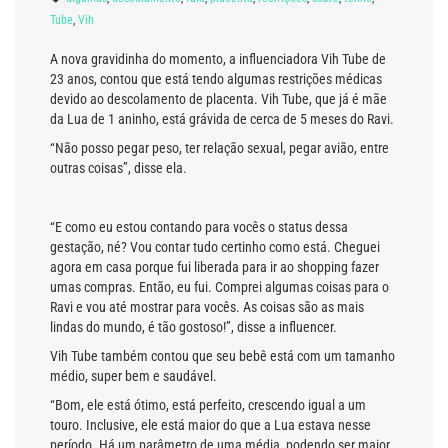
Tube
,
Vih
A nova gravidinha do momento, a influenciadora Vih Tube de
23 anos, contou que está tendo algumas restrições médicas
devido ao descolamento de placenta. Vih Tube, que já é mãe
da Lua de 1 aninho, está grávida de cerca de 5 meses do Ravi.
“Não posso pegar peso, ter relação sexual, pegar avião, entre
outras coisas”, disse ela.
“E como eu estou contando para vocês o status dessa
gestação, né? Vou contar tudo certinho como está. Cheguei
agora em casa porque fui liberada para ir ao shopping fazer
umas compras. Então, eu fui. Comprei algumas coisas para o
Ravi e vou até mostrar para vocês. As coisas são as mais
lindas do mundo, é tão gostoso!”, disse a influencer.
Vih Tube também contou que seu bebê está com um tamanho
médio, super bem e saudável.
“Bom, ele está ótimo, está perfeito, crescendo igual a um
touro. Inclusive, ele está maior do que a Lua estava nesse
período. Há um parâmetro de uma média, podendo ser maior