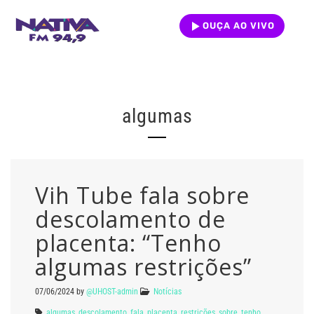
OUÇA AO VIVO
algumas
Vih Tube fala sobre
descolamento de
placenta: “Tenho
algumas restrições”
07/06/2024
by
@UHOST-admin
Notícias
algumas
,
descolamento
,
fala
,
placenta
,
restrições
,
sobre
,
tenho
,