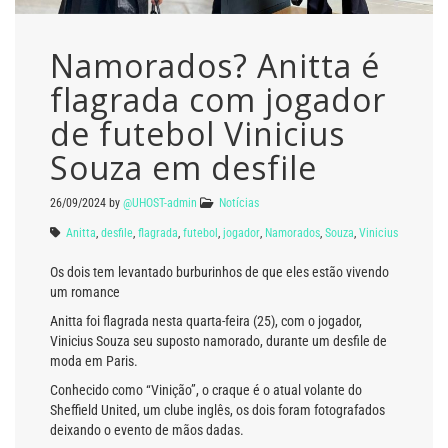
Namorados? Anitta é
flagrada com jogador
de futebol Vinicius
Souza em desfile
26/09/2024
by
@UHOST-admin
Notícias
Anitta
,
desfile
,
flagrada
,
futebol
,
jogador
,
Namorados
,
Souza
,
Vinicius
Os dois tem levantado burburinhos de que eles estão vivendo
um romance
Anitta foi flagrada nesta quarta-feira (25), com o jogador,
Vinicius Souza seu suposto namorado, durante um desfile de
moda em Paris.
Conhecido como “Vinição”, o craque é o atual volante do
Sheffield United, um clube inglês, os dois foram fotografados
deixando o evento de mãos dadas.