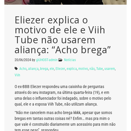
Eliezer explica o
motivo de ele e Viih
Tube não usarem
aliança: “Acho brega”
20/06/2024
by
@UHOST-admin
Notícias
Acho
,
aliança
,
brega
,
ele
,
Eliezer
,
explica
,
motivo
,
não
,
Tube
,
usarem
,
Viih
O ex-BBB Eliezer respondeu uma caixinha de perguntas
através do seu instagram, na última quarta-feira (19), e em
uma delas o influenciador foi indagado, sobre o motivo pelo
qual, ele e a esposa Viih Tube, não utilizam aliança.
“Não me cancelem mas acho brega kkkk, apesar que somos
bregas em tantas outras coisas né? Enfim… mas pra mim o
que vale é construído diariamente um acessório para mim não
tem esse peso”, respondeu.