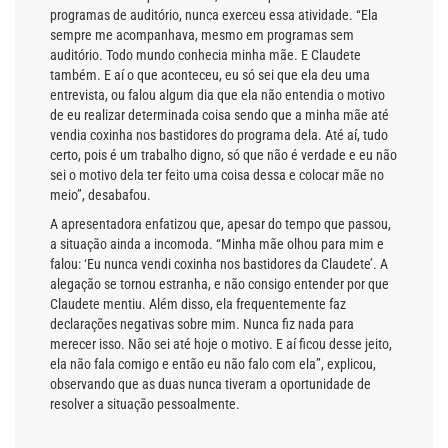
programas de auditório, nunca exerceu essa atividade. “Ela
sempre me acompanhava, mesmo em programas sem
auditório. Todo mundo conhecia minha mãe. E Claudete
também. E aí o que aconteceu, eu só sei que ela deu uma
entrevista, ou falou algum dia que ela não entendia o motivo
de eu realizar determinada coisa sendo que a minha mãe até
vendia coxinha nos bastidores do programa dela. Até aí, tudo
certo, pois é um trabalho digno, só que não é verdade e eu não
sei o motivo dela ter feito uma coisa dessa e colocar mãe no
meio”, desabafou.
A apresentadora enfatizou que, apesar do tempo que passou,
a situação ainda a incomoda. “Minha mãe olhou para mim e
falou: ‘Eu nunca vendi coxinha nos bastidores da Claudete’. A
alegação se tornou estranha, e não consigo entender por que
Claudete mentiu. Além disso, ela frequentemente faz
declarações negativas sobre mim. Nunca fiz nada para
merecer isso. Não sei até hoje o motivo. E aí ficou desse jeito,
ela não fala comigo e então eu não falo com ela”, explicou,
observando que as duas nunca tiveram a oportunidade de
resolver a situação pessoalmente.