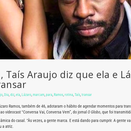
, Taís Araujo diz que ela e 
ransar
jo
,
Dia
,
diz
,
ela
,
Lázaro
,
marcam
,
para
,
Ramos
,
rotina
,
Taís
,
transar
 Lázaro Ramos, também de 46, adotaram o hábito de agendar momentos para transar
 ao videocast “Conversa Vai, Conversa Vem”, do jornal
O Globo
, que foi transmit
âmica do casal. “Às vezes, a gente marca. E está dando para cumprir. A gente vai
 a atriz.