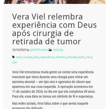
Vera Viel relembra
experiência com Deus
após cirurgia de
retirada de tumor
16/10/2025
by
@UHOST-admin
Notícias
após
,
cirurgia
,
Deus
,
experiência
,
relembra
,
retirada
,
tumor
,
Vera
,
Viel
Vera Viel emocionou muita gente ao contar uma experiência
marcante que viveu durante uma cirurgia para retirar um
sarcoma sinovial — um tipo raro e agressivo de câncer que
apareceu em sua coxa esquerda. A operação aconteceu em
11 de outubro de 2024, no dia em que ela completou 49 anos.
Para ela, essa data se tornou um símbolo de fé e esperança.
Nas redes sociais, Vera falou sobre o que sentiu naquele
momento tão delicado: