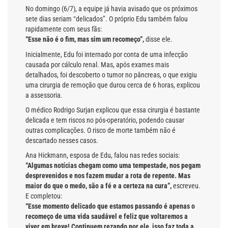
No domingo (6/7), a equipe já havia avisado que os próximos
sete dias seriam “delicados”. O próprio Edu também falou
rapidamente com seus fãs:
“Esse não é o fim, mas sim um recomeço”,
disse ele.
Inicialmente, Edu foi internado por conta de uma infecção
causada por cálculo renal. Mas, após exames mais
detalhados, foi descoberto o tumor no pâncreas, o que exigiu
uma cirurgia de remoção que durou cerca de 6 horas, explicou
a assessoria.
O médico Rodrigo Surjan explicou que essa cirurgia é bastante
delicada e tem riscos no pós-operatório, podendo causar
outras complicações. O risco de morte também não é
descartado nesses casos.
Ana Hickmann, esposa de Edu, falou nas redes sociais:
“Algumas notícias chegam como uma tempestade, nos pegam
desprevenidos e nos fazem mudar a rota de repente. Mas
maior do que o medo, são a fé e a certeza na cura”,
escreveu.
E completou:
“Esse momento delicado que estamos passando é apenas o
recomeço de uma vida saudável e feliz que voltaremos a
viver em breve! Continuem rezando por ele, isso faz toda a