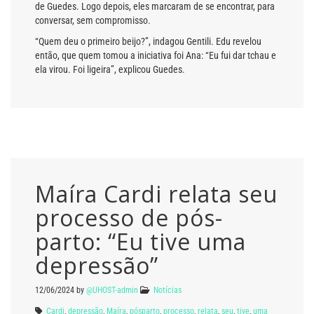
de Guedes. Logo depois, eles marcaram de se encontrar, para
conversar, sem compromisso.
“Quem deu o primeiro beijo?”, indagou Gentili. Edu revelou
então, que quem tomou a iniciativa foi Ana: “Eu fui dar tchau e
ela virou. Foi ligeira”, explicou Guedes.
Maíra Cardi relata seu
processo de pós-
parto: “Eu tive uma
depressão”
12/06/2024
by
@UHOST-admin
Notícias
Cardi
,
depressão
,
Maíra
,
pósparto
,
processo
,
relata
,
seu
,
tive
,
uma