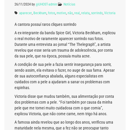
26/11/2024
by
@UHOST-admin
Notícias
aparecer
,
Beckham
,
fotos
,
motivo
,
não
,
real
,
relata
,
sorrindo
,
Victoria
A cantora possuí raros cliques sorrindo
A ex-integrante da banda Spice Girl, Victoria Beckham, explicou
o real motivo de raramente aparecer sorrindo nas fotos.
Durante uma entrevista ao jornal “The Thelegraph”, a artista
revelou que esse seria um trauma de adolescência, por conta
da sua pele, que na época, possuía muita acne.
A condição de sua pele a fazia sentir insegurança para sorrir,
sendo assim, ela evitava o fazer, no auge de sua fama. Apesar
de sua autoconfiança abalada, alguns especialistas em
cuidados com a pele a ajudaram a sanar os problemas com
espinhas.
Victoria disse que mudou também, sua alimentação por conta
dos problemas com a pele. “Foi também por causa da minha
pele que me tornei muito cuidadosa com o que comia”,
explicou Victoria, que não come carne, nem trigo há anos.
A famosa ainda revelou que ao longo dos anos, verificou uma
maturidade nela mesma, que a fez não se preocupar tanto