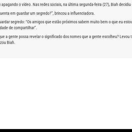
 apagando o vídeo. Nas redes sociais, na última segunda-feira (27), Biah decidi
uenta em guardar um segredo?”, brincou a influenciadora.
uardar segredo: “Os amigos que estão próximos sabem muito bem o que eu estou 
dade de compartilhar”.
que a gente possa revelar o significado dos nomes que a gente escolheu? Levou t
izou Biah.