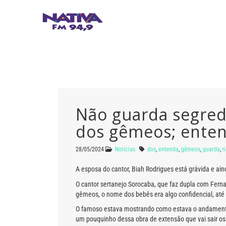
Não guarda segred
dos gêmeos; ente
28/05/2024
Notícias
dos
,
entenda
,
gêmeos
,
guarda
,
n
A esposa do cantor, Biah Rodrigues está grávida e a
O cantor sertanejo Sorocaba, que faz dupla com Fer
gêmeos, o nome dos bebês era algo confidencial, até
O famoso estava mostrando como estava o andamento
um pouquinho dessa obra de extensão que vai sair os