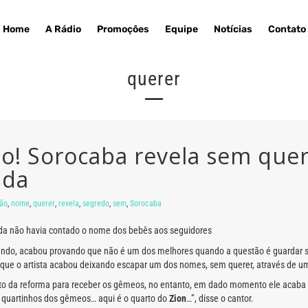
Home
A Rádio
Promoções
Equipe
Notícias
Contato
querer
o! Sorocaba revela sem que
nda
ão
,
nome
,
querer
,
revela
,
segredo
,
sem
,
Sorocaba
inda não havia contado o nome dos bebês aos seguidores
nando, acabou provando que não é um dos melhores quando a questão é guardar s
 que o artista acabou deixando escapar um dos nomes, sem querer, através de um
 da reforma para receber os gêmeos, no entanto, em dado momento ele acaba 
 quartinhos dos gêmeos… aqui é o quarto do
Zion
…”, disse o cantor.