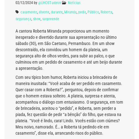
02/12/2024
by
@UHOST-admin
Notícias
casamento
,
diverte
,
durante
,
Miranda
,
pedir
,
Público
,
Roberta
,
segurança
,
show
,
surpreende
A cantora Roberta Miranda proporcionou um momento
inesperado e divertido durante sua apresentação no último
sábado (30), em São Caetano, Pernambuco. Em um show
descontraído, ela convidou um homem da plateia, um
segurança alto de olhos verdes, para subir ao palco, o que
culminou em um pedido de casamento e até um beijo durante
a apresentação.
Com seu típico bom humor, Roberta iniciou a brincadeira de
maneira inusitada: “Você acaba de ser pedido em casamento.
Quer casar com a Roberta?”, perguntou, depois de confirmar
que o homem estava solteiro. A plateia, surpresa e atenta,
acompanhou o diálogo com entusiasmo. O segurança, em tom
de brincadeira, aceitou o “pedido”, e Roberta, sem perder a
piada, fez questão de pedir “a bênção” do filho, que estava na
plateia. “Você é lindo, cara! Lindo. Vocês estão com ciúmes?
Meu noivo, namorado. É… a Roberta tá pedindo ele em
casamento”, disse ela, arrancando risos do público.