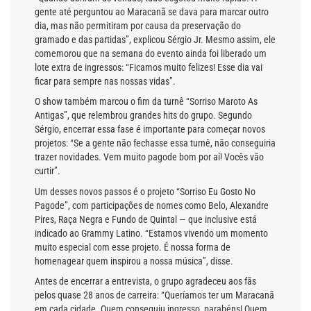
gente até perguntou ao Maracanã se dava para marcar outro
dia, mas não permitiram por causa da preservação do
gramado e das partidas”, explicou Sérgio Jr. Mesmo assim, ele
comemorou que na semana do evento ainda foi liberado um
lote extra de ingressos: “Ficamos muito felizes! Esse dia vai
ficar para sempre nas nossas vidas”.
O show também marcou o fim da turnê “Sorriso Maroto As
Antigas”, que relembrou grandes hits do grupo. Segundo
Sérgio, encerrar essa fase é importante para começar novos
projetos: “Se a gente não fechasse essa turnê, não conseguiria
trazer novidades. Vem muito pagode bom por aí! Vocês vão
curtir”.
Um desses novos passos é o projeto “Sorriso Eu Gosto No
Pagode”, com participações de nomes como Belo, Alexandre
Pires, Raça Negra e Fundo de Quintal — que inclusive está
indicado ao Grammy Latino. “Estamos vivendo um momento
muito especial com esse projeto. É nossa forma de
homenagear quem inspirou a nossa música”, disse.
Antes de encerrar a entrevista, o grupo agradeceu aos fãs
pelos quase 28 anos de carreira: “Queríamos ter um Maracanã
em cada cidade. Quem conseguiu ingresso, parabéns! Quem