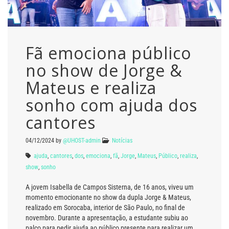
Fã emociona público
no show de Jorge &
Mateus e realiza
sonho com ajuda dos
cantores
04/12/2024
by
@UHOST-admin
Notícias
ajuda
,
cantores
,
dos
,
emociona
,
fã
,
Jorge
,
Mateus
,
Público
,
realiza
,
show
,
sonho
A jovem Isabella de Campos Sisterna, de 16 anos, viveu um
momento emocionante no show da dupla Jorge & Mateus,
realizado em Sorocaba, interior de São Paulo, no final de
novembro. Durante a apresentação, a estudante subiu ao
palco para pedir ajuda ao público presente para realizar um