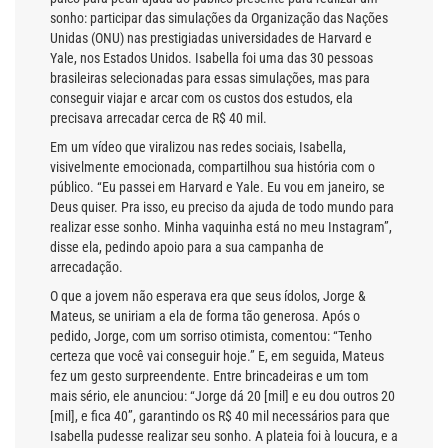
sonho: participar das simulações da Organização das Nações
Unidas (ONU) nas prestigiadas universidades de Harvard e
Yale, nos Estados Unidos. Isabella foi uma das 30 pessoas
brasileiras selecionadas para essas simulações, mas para
conseguir viajar e arcar com os custos dos estudos, ela
precisava arrecadar cerca de R$ 40 mil.
Em um vídeo que viralizou nas redes sociais, Isabella,
visivelmente emocionada, compartilhou sua história com o
público. “Eu passei em Harvard e Yale. Eu vou em janeiro, se
Deus quiser. Pra isso, eu preciso da ajuda de todo mundo para
realizar esse sonho. Minha vaquinha está no meu Instagram”,
disse ela, pedindo apoio para a sua campanha de
arrecadação.
O que a jovem não esperava era que seus ídolos, Jorge &
Mateus, se uniriam a ela de forma tão generosa. Após o
pedido, Jorge, com um sorriso otimista, comentou: “Tenho
certeza que você vai conseguir hoje.” E, em seguida, Mateus
fez um gesto surpreendente. Entre brincadeiras e um tom
mais sério, ele anunciou: “Jorge dá 20 [mil] e eu dou outros 20
[mil], e fica 40”, garantindo os R$ 40 mil necessários para que
Isabella pudesse realizar seu sonho. A plateia foi à loucura, e a