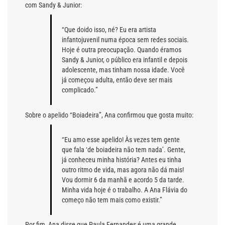
com Sandy & Junior:
“Que doido isso, né? Eu era artista
infantojuvenil numa época sem redes sociais.
Hoje é outra preocupação. Quando éramos
Sandy & Junior, o público era infantil e depois
adolescente, mas tinham nossa idade. Você
já começou adulta, então deve ser mais
complicado.”
Sobre o apelido “Boiadeira”, Ana confirmou que gosta muito:
“Eu amo esse apelido! Às vezes tem gente
que fala ‘de boiadeira não tem nada’. Gente,
já conheceu minha história? Antes eu tinha
outro ritmo de vida, mas agora não dá mais!
Vou dormir 6 da manhã e acordo 5 da tarde.
Minha vida hoje é o trabalho. A Ana Flávia do
começo não tem mais como existir.”
Por fim, Ana disse que Paula Fernandes é uma grande