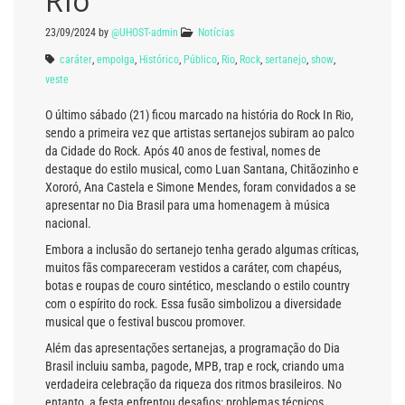
Rio
23/09/2024
by
@UHOST-admin
Notícias
caráter
,
empolga
,
Histórico
,
Público
,
Rio
,
Rock
,
sertanejo
,
show
,
veste
O último sábado (21) ficou marcado na história do Rock In Rio,
sendo a primeira vez que artistas sertanejos subiram ao palco
da Cidade do Rock. Após 40 anos de festival, nomes de
destaque do estilo musical, como Luan Santana, Chitãozinho e
Xororó, Ana Castela e Simone Mendes, foram convidados a se
apresentar no Dia Brasil para uma homenagem à música
nacional.
Embora a inclusão do sertanejo tenha gerado algumas críticas,
muitos fãs compareceram vestidos a caráter, com chapéus,
botas e roupas de couro sintético, mesclando o estilo country
com o espírito do rock. Essa fusão simbolizou a diversidade
musical que o festival buscou promover.
Além das apresentações sertanejas, a programação do Dia
Brasil incluiu samba, pagode, MPB, trap e rock, criando uma
verdadeira celebração da riqueza dos ritmos brasileiros. No
entanto, a festa enfrentou desafios: problemas técnicos