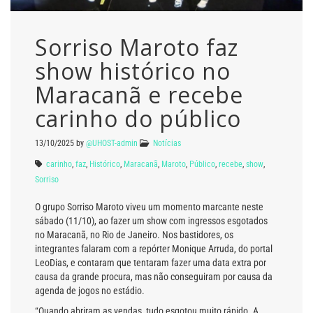
Sorriso Maroto faz
show histórico no
Maracanã e recebe
carinho do público
13/10/2025
by
@UHOST-admin
Notícias
carinho
,
faz
,
Histórico
,
Maracanã
,
Maroto
,
Público
,
recebe
,
show
,
Sorriso
O grupo Sorriso Maroto viveu um momento marcante neste
sábado (11/10), ao fazer um show com ingressos esgotados
no Maracanã, no Rio de Janeiro. Nos bastidores, os
integrantes falaram com a repórter Monique Arruda, do portal
LeoDias, e contaram que tentaram fazer uma data extra por
causa da grande procura, mas não conseguiram por causa da
agenda de jogos no estádio.
“Quando abriram as vendas, tudo esgotou muito rápido. A