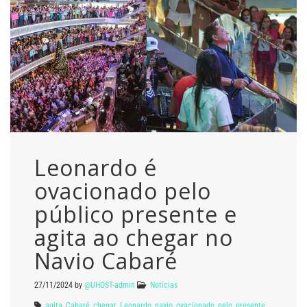
Leonardo é
ovacionado pelo
público presente e
agita ao chegar no
Navio Cabaré
27/11/2024
by
@UHOST-admin
Notícias
agita
,
Cabaré
,
chegar
,
Leonardo
,
navio
,
ovacionado
,
pelo
,
presente
,